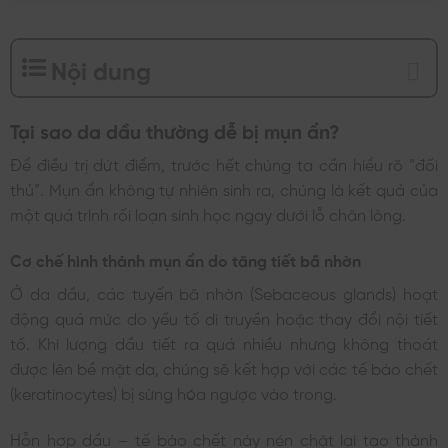
Nội dung
Tại sao da dầu thường dễ bị mụn ẩn?
Để điều trị dứt điểm, trước hết chúng ta cần hiểu rõ “đối
thủ”. Mụn ẩn không tự nhiên sinh ra, chúng là kết quả của
một quá trình rối loạn sinh học ngay dưới lỗ chân lông.
Cơ chế hình thành mụn ẩn do tăng tiết bã nhờn
Ở da dầu, các tuyến bã nhờn (Sebaceous glands) hoạt
động quá mức do yếu tố di truyền hoặc thay đổi nội tiết
tố. Khi lượng dầu tiết ra quá nhiều nhưng không thoát
được lên bề mặt da, chúng sẽ kết hợp với các tế bào chết
(keratinocytes) bị sừng hóa ngược vào trong.
Hỗn hợp dầu – tế bào chết này nén chặt lại tạo thành