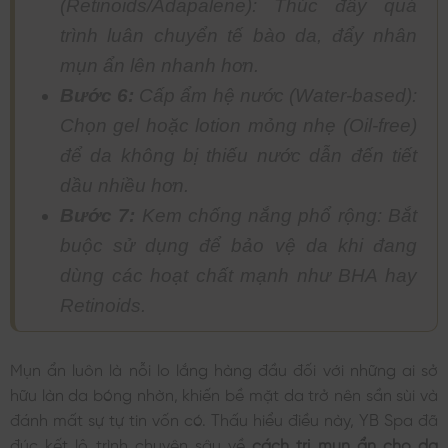
(Retinoids/Adapalene): Thúc đẩy quá
trình luân chuyển tế bào da, đẩy nhân
mụn ẩn lên nhanh hơn.
Bước 6:
Cấp ẩm hệ nước (Water-based):
Chọn gel hoặc lotion mỏng nhẹ (Oil-free)
để da không bị thiếu nước dẫn đến tiết
dầu nhiều hơn.
Bước 7:
Kem chống nắng phổ rộng: Bắt
buộc sử dụng để bảo vệ da khi đang
dùng các hoạt chất mạnh như BHA hay
Retinoids.
Mụn ẩn luôn là nỗi lo lắng hàng đầu đối với những ai sở
hữu làn da bóng nhờn, khiến bề mặt da trở nên sần sùi và
đánh mất sự tự tin vốn có. Thấu hiểu điều này, YB Spa đã
đúc kết lộ trình chuyên sâu về
cách trị mụn ẩn cho da