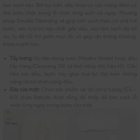
làm sạch sâu. Bởi bụi bẩn, dầu thừa và cặn trang điểm có
thể bám chặt trong lỗ chân lông suốt cả ngày. Phương
pháp Double Cleansing sẽ giúp làm sạch theo cơ chế hai
bước, vừa loại bỏ tạp chất gốc dầu, vừa làm sạch da tối
ưu, từ đó hỗ trợ giảm mụn ẩn và giúp da thông thoáng,
khỏe mạnh hơn.
Tẩy trang:
Ưu tiên dạng nước (Micellar Water) hoặc dầu
tẩy trang (Cleansing Oil) có khả năng nhũ hóa tốt. Dầu
hòa tan dầu, bước này giúp loại bỏ lớp kem chống
nắng và bã nhờn cứng đầu.
Sữa rửa mặt:
Chọn sản phẩm có độ pH lý tưởng (5.5 –
6.0) chứa Salicylic Acid nồng độ thấp để làm sạch lỗ
chân lông ngay trong bước rửa mặt.