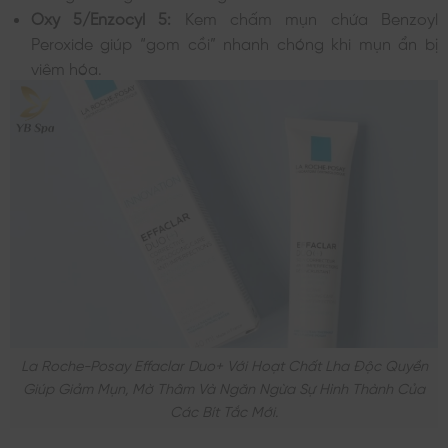
Oxy 5/Enzocyl 5:
Kem chấm mụn chứa Benzoyl
Peroxide giúp “gom cồi” nhanh chóng khi mụn ẩn bị
viêm hóa.
La Roche-Posay Effaclar Duo+ Với Hoạt Chất Lha Độc Quyền
Giúp Giảm Mụn, Mờ Thâm Và Ngăn Ngừa Sự Hình Thành Của
Các Bít Tắc Mới.