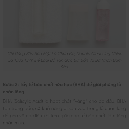
Chỉ Dùng Sữa Rửa Mặt Là Chưa Đủ, Double Cleansing Chính
Là “cứu Tinh” Để Loại Bỏ Tận Gốc Bụi Bẩn Và Bã Nhờn Bám
Sâu.
Bước 2: Tẩy tế bào chết hóa học (BHA) để giải phóng lỗ
chân lông
BHA (Salicylic Acid) là hoạt chất “vàng” cho da dầu. BHA
tan trong dầu, có khả năng đi sâu vào trong lỗ chân lông
để phá vỡ các liên kết keo giữa các tế bào chết, làm lỏng
nhân mụn.