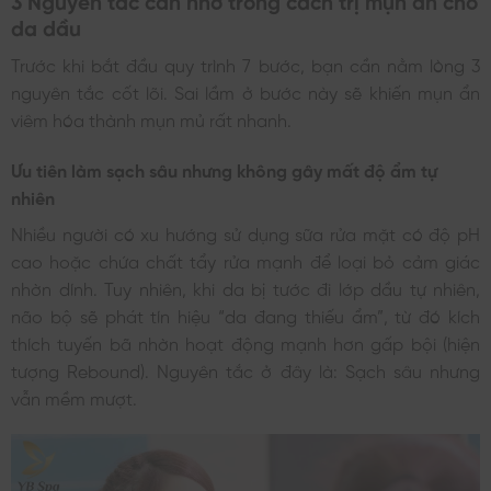
da dầu
Trước khi bắt đầu quy trình 7 bước, bạn cần nằm lòng 3
nguyên tắc cốt lõi. Sai lầm ở bước này sẽ khiến mụn ẩn
viêm hóa thành mụn mủ rất nhanh.
Ưu tiên làm sạch sâu nhưng không gây mất độ ẩm tự
nhiên
Nhiều người có xu hướng sử dụng sữa rửa mặt có độ pH
cao hoặc chứa chất tẩy rửa mạnh để loại bỏ cảm giác
nhờn dính. Tuy nhiên, khi da bị tước đi lớp dầu tự nhiên,
não bộ sẽ phát tín hiệu “da đang thiếu ẩm”, từ đó kích
thích tuyến bã nhờn hoạt động mạnh hơn gấp bội (hiện
tượng Rebound). Nguyên tắc ở đây là: Sạch sâu nhưng
vẫn mềm mượt.