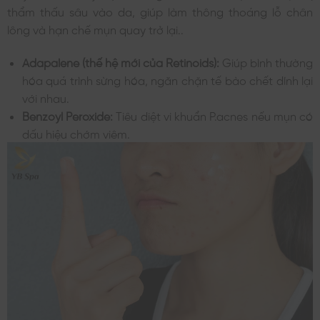
thẩm thấu sâu vào da, giúp làm thông thoáng lỗ chân
lông và hạn chế mụn quay trở lại..
Adapalene (thế hệ mới của Retinoids):
Giúp bình thường
hóa quá trình sừng hóa, ngăn chặn tế bào chết dính lại
với nhau.
Benzoyl Peroxide:
Tiêu diệt vi khuẩn P.acnes nếu mụn có
dấu hiệu chớm viêm.