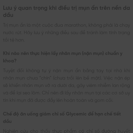
Lưu ý quan trọng khi điều trị mụn ẩn trên nền da
dầu
Trị mụn ẩn là một cuộc đua marathon, không phải là chạy
nước rút. Hãy lưu ý những điều sau để tránh làm tình trạng
tồi tệ hơn.
Khi nào nên thực hiện lấy nhân mụn (nặn mụn) chuẩn y
khoa?
Tuyệt đối không tự ý nặn mụn ẩn bằng tay tại nhà khi
nhân mụn chưa “chín” (chưa trồi lên bề mặt). Việc nặn ép
sẽ khiến nhân mụn vỡ ra dưới da, gây viêm nhiễm lan rộng
và để lại sẹo lõm. Chỉ nên đi lấy nhân mụn tại các cơ sở uy
tín khi mụn đã được đẩy lên hoàn toàn và gom cồi.
Chế độ ăn uống giảm chỉ số Glycemic để hạn chế tiết
dầu
Nghiên cứu cho thấy thực phẩm có chỉ số đường huyết