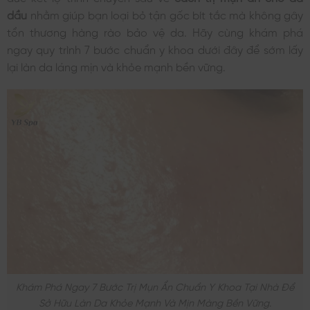
dầu
nhằm giúp bạn loại bỏ tận gốc bít tắc mà không gây
tổn thương hàng rào bảo vệ da. Hãy cùng khám phá
ngay quy trình 7 bước chuẩn y khoa dưới đây để sớm lấy
lại làn da láng mịn và khỏe mạnh bền vững.
Khám Phá Ngay 7 Bước Trị Mụn Ẩn Chuẩn Y Khoa Tại Nhà Để
Sở Hữu Làn Da Khỏe Mạnh Và Mịn Màng Bền Vững.