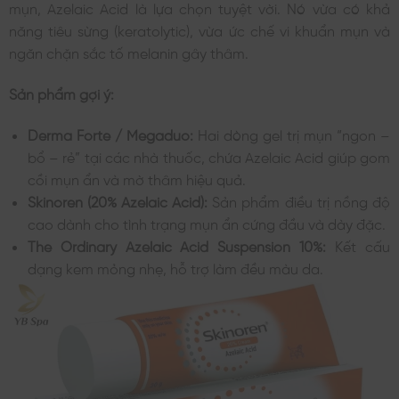
mụn, Azelaic Acid là lựa chọn tuyệt vời. Nó vừa có khả
năng tiêu sừng (keratolytic), vừa ức chế vi khuẩn mụn và
ngăn chặn sắc tố melanin gây thâm.
Sản phẩm gợi ý:
Derma Forte / Megaduo:
Hai dòng gel trị mụn “ngon –
bổ – rẻ” tại các nhà thuốc, chứa Azelaic Acid giúp gom
cồi mụn ẩn và mờ thâm hiệu quả.
Skinoren (20% Azelaic Acid):
Sản phẩm điều trị nồng độ
cao dành cho tình trạng mụn ẩn cứng đầu và dày đặc.
The Ordinary Azelaic Acid Suspension 10%:
Kết cấu
dạng kem mỏng nhẹ, hỗ trợ làm đều màu da.