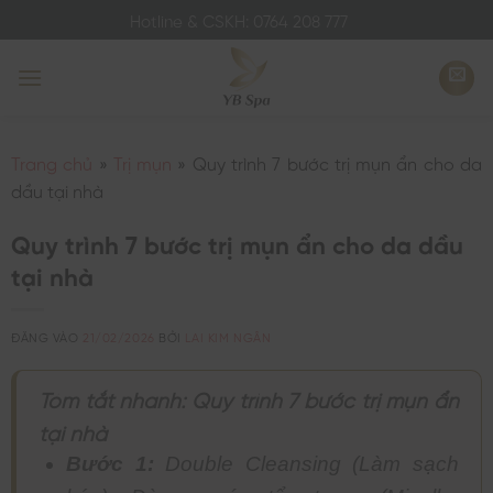
Bỏ
Hotline & CSKH: 0764 208 777
qua
nội
dung
Trang chủ
»
Trị mụn
»
Quy trình 7 bước trị mụn ẩn cho da
dầu tại nhà
Quy trình 7 bước trị mụn ẩn cho da dầu
tại nhà
ĐĂNG VÀO
21/02/2026
BỞI
LAI KIM NGÂN
Tóm tắt nhanh: Quy trình 7 bước trị mụn ẩn
tại nhà
Bước 1:
Double Cleansing (Làm sạch