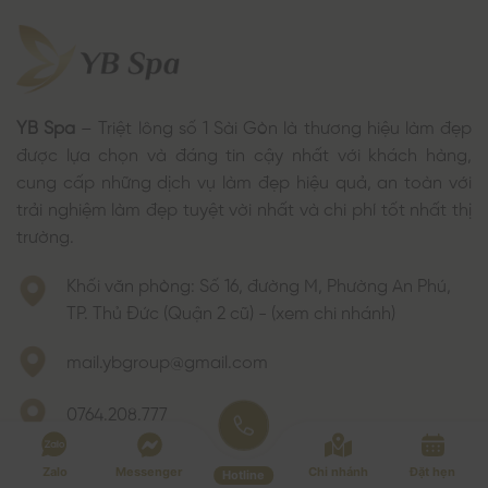
YB Spa
– Triệt lông số 1 Sài Gòn là thương hiệu làm đẹp
được lựa chọn và đáng tin cậy nhất với khách hàng,
cung cấp những dịch vụ làm đẹp hiệu quả, an toàn với
trải nghiệm làm đẹp tuyệt vời nhất và chi phí tốt nhất thị
trường.
Khối văn phòng: Số 16, đường M, Phường An Phú,
TP. Thủ Đức (Quận 2 cũ) - (xem chi nhánh)
mail.ybgroup@gmail.com
0764.208.777
T2-T6:
08:30 - 19:30
Zalo
Messenger
Chi nhánh
Đặt hẹn
Hotline
T7-CN:
08:30 - 19:00