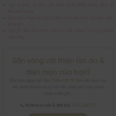
Top 5 Kem Trị Mụn ẩn Hiệu Quả Nhất được Bác Sĩ
Khuyên Dùng
Giải đáp: Mụn ẩn Có Tự Hết được Không? Có Nên Nặn
Không?
Top 21+ Sửa Rửa Mặt Cho Da Dầu được Tin Dùng Nhất
Hiện Nay
Sẵn sàng cải thiện làn da &
diện mạo của bạn?
Đặt lịch ngay tại
Viện Thẩm Mỹ YB Spa
để được soi
da, thăm khám và tư vấn liệu trình phù hợp hoàn
toàn miễn phí.
📞
Hotline tư vấn & đặt lịch:
0764.208.777