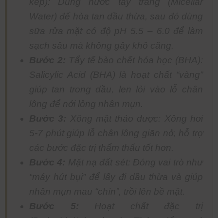
kép): Dùng nước tẩy trang (Micellar
Water) để hòa tan dầu thừa, sau đó dùng
sữa rửa mặt có độ pH 5.5 – 6.0 để làm
sạch sâu mà không gây khô căng.
Bước 2:
Tẩy tế bào chết hóa học (BHA):
Salicylic Acid (BHA) là hoạt chất “vàng”
giúp tan trong dầu, len lỏi vào lỗ chân
lông để nới lỏng nhân mụn.
Bước 3:
Xông mặt thảo dược: Xông hơi
5-7 phút giúp lỗ chân lông giãn nở, hỗ trợ
các bước đặc trị thẩm thấu tốt hơn.
Bước 4:
Mặt nạ đất sét: Đóng vai trò như
“máy hút bụi” để lấy đi dầu thừa và giúp
nhân mụn mau “chín”, trồi lên bề mặt.
Bước 5:
Hoạt chất đặc trị