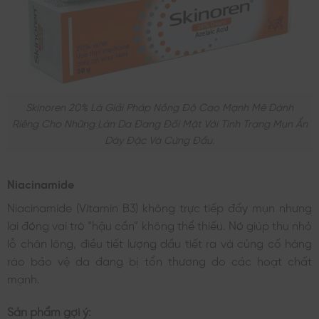
Skinoren 20% Là Giải Pháp Nồng Độ Cao Mạnh Mẽ Dành
Riêng Cho Những Làn Da Đang Đối Mặt Với Tình Trạng Mụn Ẩn
Dày Đặc Và Cứng Đầu.
Niacinamide
Niacinamide (Vitamin B3) không trực tiếp đẩy mụn nhưng
lại đóng vai trò “hậu cần” không thể thiếu. Nó giúp thu nhỏ
lỗ chân lông, điều tiết lượng dầu tiết ra và củng cố hàng
rào bảo vệ da đang bị tổn thương do các hoạt chất
mạnh.
Sản phẩm gợi ý: