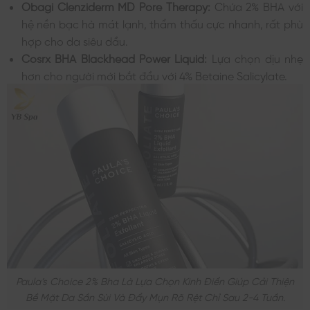
Obagi Clenziderm MD Pore Therapy:
Chứa 2% BHA với
hệ nền bạc hà mát lạnh, thẩm thấu cực nhanh, rất phù
hợp cho da siêu dầu.
Cosrx BHA Blackhead Power Liquid:
Lựa chọn dịu nhẹ
hơn cho người mới bắt đầu với 4% Betaine Salicylate.
Paula’s Choice 2% Bha Là Lựa Chọn Kinh Điển Giúp Cải Thiện
Bề Mặt Da Sần Sùi Và Đẩy Mụn Rõ Rệt Chỉ Sau 2-4 Tuần.