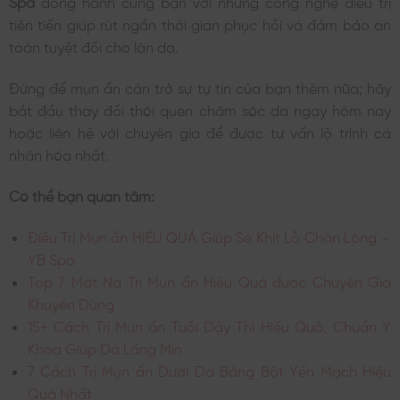
Spa
đồng hành cùng bạn với những công nghệ điều trị
tiên tiến giúp rút ngắn thời gian phục hồi và đảm bảo an
toàn tuyệt đối cho làn da.
Đừng để mụn ẩn cản trở sự tự tin của bạn thêm nữa; hãy
bắt đầu thay đổi thói quen chăm sóc da ngay hôm nay
hoặc liên hệ với chuyên gia để được tư vấn lộ trình cá
nhân hóa nhất.
Có thể bạn quan tâm:
Điều Trị Mụn ẩn HIỆU QUẢ Giúp Se Khít Lỗ Chân Lông –
YB Spa
Top 7 Mặt Nạ Trị Mụn ẩn Hiệu Quả được Chuyên Gia
Khuyên Dùng
15+ Cách Trị Mụn ẩn Tuổi Dậy Thì Hiệu Quả, Chuẩn Y
Khoa Giúp Da Láng Mịn
7 Cách Trị Mụn ẩn Dưới Da Bằng Bột Yến Mạch Hiệu
Quả Nhất