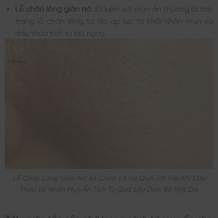
Lỗ chân lông giãn nở:
Đi kèm với mụn ẩn thường là tình
trạng lỗ chân lông to do áp lực từ khối nhân mụn và
dầu thừa tích tụ lâu ngày.
Lỗ Chân Lông Giãn Nở To Chính Là Hệ Quả Tất Yếu Khi Dầu
Thừa Và Nhân Mụn Ẩn Tích Tụ Quá Lâu Dưới Bề Mặt Da.
3 Nguyên tắc cần nhớ trong cách trị mụn ẩn cho