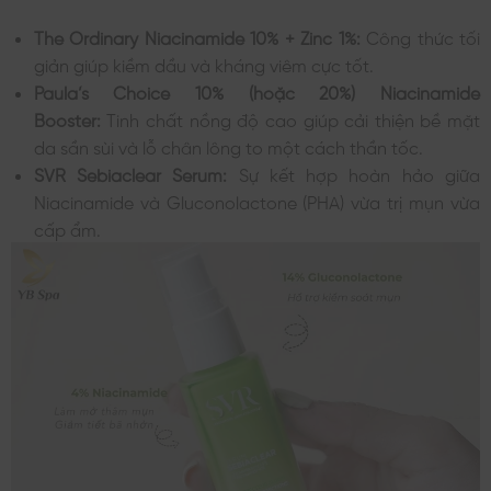
The Ordinary Niacinamide 10% + Zinc 1%:
Công thức tối
giản giúp kiềm dầu và kháng viêm cực tốt.
Paula’s Choice 10% (hoặc 20%) Niacinamide
Booster:
Tinh chất nồng độ cao giúp cải thiện bề mặt
da sần sùi và lỗ chân lông to một cách thần tốc.
SVR Sebiaclear Serum:
Sự kết hợp hoàn hảo giữa
Niacinamide và Gluconolactone (PHA) vừa trị mụn vừa
cấp ẩm.