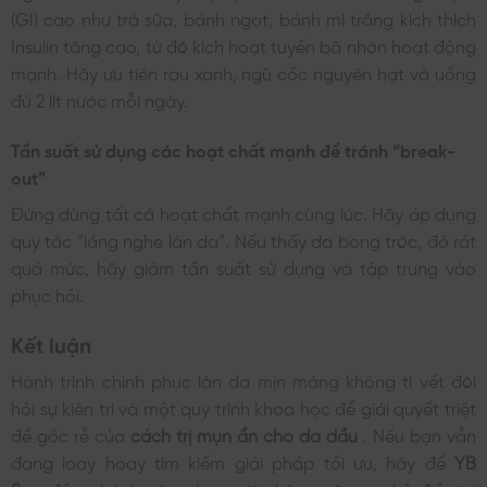
(GI) cao như trà sữa, bánh ngọt, bánh mì trắng kích thích
Insulin tăng cao, từ đó kích hoạt tuyến bã nhờn hoạt động
mạnh. Hãy ưu tiên rau xanh, ngũ cốc nguyên hạt và uống
đủ 2 lít nước mỗi ngày.
Tần suất sử dụng các hoạt chất mạnh để tránh “break-
out”
Đừng dùng tất cả hoạt chất mạnh cùng lúc. Hãy áp dụng
quy tắc “lắng nghe làn da”. Nếu thấy da bong tróc, đỏ rát
quá mức, hãy giảm tần suất sử dụng và tập trung vào
phục hồi.
Kết luận
Hành trình chinh phục làn da mịn màng không tì vết đòi
hỏi sự kiên trì và một quy trình khoa học để giải quyết triệt
để gốc rễ của
cách trị mụn ẩn cho da dầu
. Nếu bạn vẫn
đang loay hoay tìm kiếm giải pháp tối ưu, hãy để
YB