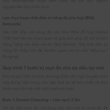
nguyên liệu tạo nhân mụn.
Lựa chọn hoạt chất điều trị nồng độ phù hợp (BHA,
Retinoids)
Việc bắt đầu với nồng độ cao (như BHA 2% hay Retinol
1.0%) trên nền da chưa quen sẽ gây kích ứng, đỏ rát và làm
hỏng hàng rào bảo vệ da (Skin Barrier). Hãy bắt đầu từ
nồng độ thấp hơn để da làm quen với cơ chế “đẩy mụn”
(Purging).
Quy trình 7 bước trị mụn ẩn cho da dầu tại nhà
Đây là quy trình cơ bản thường được đội ngũ chuyên môn
ứng dụng, tập trung vào việc loại bỏ tế bào chết và đưa
nhân mụn lên bề mặt một cách an toàn.
Bước 1: Double Cleansing – Làm sạch 2 lần
Với da dầu mụn ẩn, chỉ dùng sữa rửa mặt là chưa đủ để