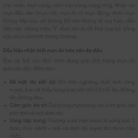
các nhân mụn cứng, nằm sâu trong nang lông. Khác với
mụn đầu đen (mụn hở), mụn ẩn là mụn đóng, nhân mụn
không tiếp xúc với không khí nên không bị oxy hóa, dẫn
đến việc chúng nằm “lì” dưới da và rất khó loại bỏ bằng
các cách rửa mặt thông thường.
Dấu hiệu nhận biết mụn ẩn trên nền da dầu
Bạn có thể xác định mình đang gặp tình trạng mụn ẩn
qua các đặc điểm sau:
Bề mặt da sần sùi:
Khi nhìn nghiêng dưới ánh sáng
mạnh, bạn sẽ thấy hàng loạt nốt nhỏ li ti trồi lên, không
đỏ, không đau.
Cảm giác khi sờ:
Da không mịn màng, có cảm giác lợn
cợn như có cát dưới da.
Vùng tập trung:
Thường xuất hiện nhiều ở vùng chữ T
(trán, mũi, cằm) – nơi có mật độ tuyến bã nhờn cao
nhất.