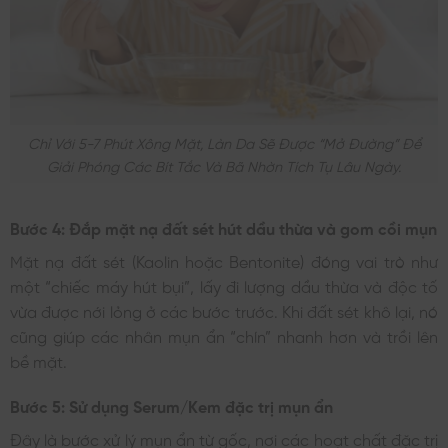
Chỉ Với 5-7 Phút Xông Mặt, Làn Da Sẽ Được “mở Đường” Để
Giải Phóng Các Bít Tắc Và Bã Nhờn Tích Tụ Lâu Ngày.
Bước 4: Đắp mặt nạ đất sét hút dầu thừa và gom cồi mụn
Mặt nạ đất sét (Kaolin hoặc Bentonite) đóng vai trò như
một “chiếc máy hút bụi”, lấy đi lượng dầu thừa và độc tố
vừa được nới lỏng ở các bước trước. Khi đất sét khô lại, nó
cũng giúp các nhân mụn ẩn “chín” nhanh hơn và trồi lên
bề mặt.
Bước 5: Sử dụng Serum/Kem đặc trị mụn ẩn
Đây là bước xử lý mụn ẩn từ gốc, nơi các hoạt chất đặc trị