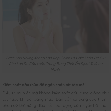
Sạch Sâu Nhưng Không Khô Ráp Chính Là Chìa Khóa Để Giữ
Cho Làn Da Dầu Luôn Trong Trạng Thái Ổn Định Và Khỏe
Mạnh.
Kiểm soát dầu thừa để ngăn chặn bít tắc mới
Điều trị mụn ẩn mà không kiểm soát dầu cũng giống như
tát nước khi trời đang mưa. Bạn cần sử dụng các thành
phần có khả năng điều tiết hoạt động của tuyến bã nhờn
như Niacinamide hoặc kẽm (Zinc) để cắt đứt nguồn