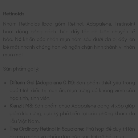
Retinoids
Nhóm Retinoids (bao gồm Retinol, Adapalene, Tretinoin)
hoạt động bằng cách thúc đẩy tốc độ luân chuyển tế
bào. Nó khiến các nhân mụn nằm sâu dưới da bị đẩy lên
bề mặt nhanh chóng hơn và ngăn chặn hình thành vi nhân
mụn mới.
Sản phẩm gợi ý:
Differin Gel (Adapalene 0.1%):
Sản phẩm thiết yếu trong
quá trình điều trị mụn ẩn, mụn trứng cá không viêm của
học sinh, sinh viên.
Klenzit MS:
Sản phẩm chứa Adapalene dạng vi xốp giúp
giảm kích ứng, cực kỳ phổ biến tại các phòng khám da
liễu Việt Nam.
The Ordinary Retinol in Squalane:
Phù hợp để duy trì làn
da mịn màng và chống lão hóa sau khi đã hết mụn.