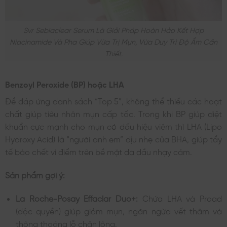
Svr Sebiaclear Serum Là Giải Pháp Hoàn Hảo Kết Hợp
Niacinamide Và Pha Giúp Vừa Trị Mụn, Vừa Duy Trì Độ Ẩm Cần
Thiết.
Benzoyl Peroxide (BP) hoặc LHA
Để đáp ứng danh sách “Top 5”, không thể thiếu các hoạt
chất giúp tiêu nhân mụn cấp tốc. Trong khi BP giúp diệt
khuẩn cực mạnh cho mụn có dấu hiệu viêm thì LHA (Lipo
Hydroxy Acid) là “người anh em” dịu nhẹ của BHA, giúp tẩy
tế bào chết vi điểm trên bề mặt da dầu nhạy cảm.
Sản phẩm gợi ý:
La Roche-Posay Effaclar Duo+:
Chứa LHA và Proad
(độc quyền) giúp giảm mụn, ngăn ngừa vết thâm và
thông thoáng lỗ chân lông.