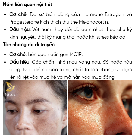
Nám liên quan nội tiết
Cơ chế:
Do sự biến động của Hormone Estrogen và
Progesterone kích thích thụ thể Melanocortin.
Dấu hiệu:
Vết nám thay đổi độ đậm nhạt theo chu kỳ
kinh nguyệt, thời kỳ mang thai hoặc khi stress kéo dài.
Tàn nhang do di truyền
Cơ chế:
Liên quan đến gen MC1R.
Dấu hiệu:
Các chấm nhỏ màu vàng nâu, đỏ hoặc nâu
sáng. Đặc điểm quan trọng nhất là tàn nhang sẽ đậm
lên rõ rệt vào mùa hè và mờ hẳn vào mùa đông.