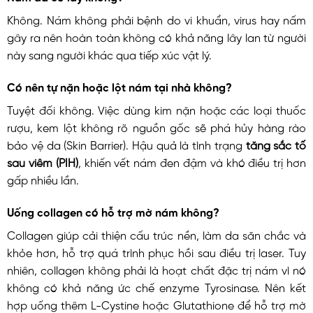
Không. Nám không phải bệnh do vi khuẩn, virus hay nấm
gây ra nên hoàn toàn không có khả năng lây lan từ người
này sang người khác qua tiếp xúc vật lý.
Có nên tự nặn hoặc lột nám tại nhà không?
Tuyệt đối không. Việc dùng kim nặn hoặc các loại thuốc
rượu, kem lột không rõ nguồn gốc sẽ phá hủy hàng rào
bảo vệ da (Skin Barrier). Hậu quả là tình trạng
tăng sắc tố
sau viêm (PIH)
, khiến vết nám đen đậm và khó điều trị hơn
gấp nhiều lần.
Uống collagen có hỗ trợ mờ nám không?
Collagen giúp cải thiện cấu trúc nền, làm da săn chắc và
khỏe hơn, hỗ trợ quá trình phục hồi sau điều trị laser. Tuy
nhiên, collagen không phải là hoạt chất đặc trị nám vì nó
không có khả năng ức chế enzyme Tyrosinase. Nên kết
hợp uống thêm L-Cystine hoặc Glutathione để hỗ trợ mờ