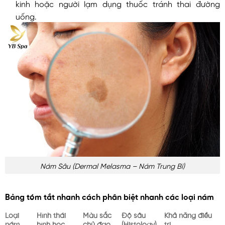
kinh hoặc người lạm dụng thuốc tránh thai đường
uống.
Nám Sâu (dermal Melasma – Nám Trung Bì)
Bảng tóm tắt nhanh cách phân biệt nhanh các loại nám
Loại
Hình thái
Màu sắc
Độ sâu
Khả năng điều
nám
hình học
chủ đạo
(Histology)
trị