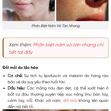
Phân Biệt Nám Và Tàn Nhang
Xem thêm:
Phân biệt nám và tàn nhang chi
tiết tại đây
Đồi mồi do lão hóa
Cơ chế:
Sự tích tụ lipofuscin và melanin do hàng rào
bảo vệ da suy yếu theo tuổi tác.
Dấu hiệu:
Các mảng nâu đen dẹt, có thể xuất hiện ở
bất cứ đâu thường xuyên tiếp xúc nắng (mu bàn tay,
cánh tay, cổ). Khác với nám,
đồi mồi
không liên quan
đến nội tiết tố.