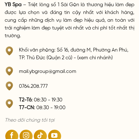
YB Spa
– Triệt lông số 1 Sài Gòn là thương hiệu làm đẹp
được lựa chọn và đáng tin cậy nhất với khách hàng,
cung cấp những dịch vụ làm đẹp hiệu quả, an toàn với
trải nghiệm làm đẹp tuyệt vời nhất và chi phí tốt nhất thị
trường.
Khối văn phòng: Số 16, đường M, Phường An Phú,
TP. Thủ Đức (Quận 2 cũ) - (xem chi nhánh)
mail.ybgroup@gmail.com
0764.208.777
T2-T6:
08:30 - 19:30
T7-CN:
08:30 - 19:00
Theo dõi chúng tôi tại