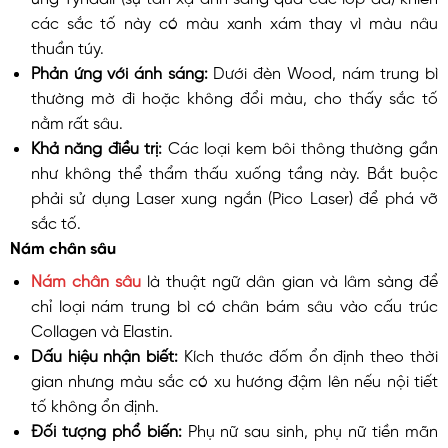
các sắc tố này có màu xanh xám thay vì màu nâu
thuần túy.
Phản ứng với ánh sáng:
Dưới đèn Wood, nám trung bì
thường mờ đi hoặc không đổi màu, cho thấy sắc tố
nằm rất sâu.
Khả năng điều trị:
Các loại kem bôi thông thường gần
như không thể thẩm thấu xuống tầng này. Bắt buộc
phải sử dụng Laser xung ngắn (Pico Laser) để phá vỡ
sắc tố.
Nám chân sâu
Nám chân sâu
là thuật ngữ dân gian và lâm sàng để
chỉ loại nám trung bì có chân bám sâu vào cấu trúc
Collagen và Elastin.
Dấu hiệu nhận biết:
Kích thước đốm ổn định theo thời
gian nhưng màu sắc có xu hướng đậm lên nếu nội tiết
tố không ổn định.
Đối tượng phổ biến:
Phụ nữ sau sinh, phụ nữ tiền mãn