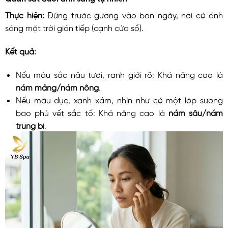
Thực hiện:
Đứng trước gương vào ban ngày, nơi có ánh
sáng mặt trời gián tiếp (cạnh cửa sổ).
Kết quả:
Nếu màu sắc nâu tươi, ranh giới rõ: Khả năng cao là
nám mảng/nám nông
.
Nếu màu đục, xanh xám, nhìn như có một lớp sương
bao phủ vết sắc tố: Khả năng cao là
nám sâu/nám
trung bì
.