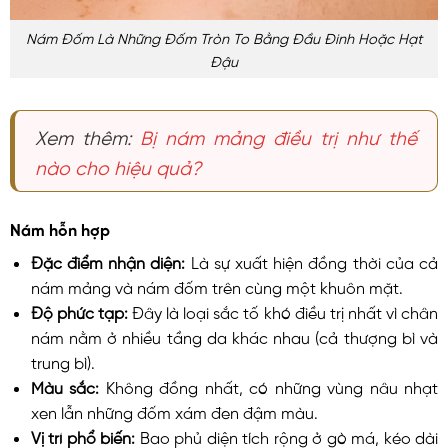
Nám Đốm Là Những Đốm Tròn To Bằng Đầu Đinh Hoặc Hạt
Đậu
Xem thêm:
Bị nám mảng điều trị như thế
nào cho hiệu quả?
Nám hỗn hợp
Đặc điểm nhận diện:
Là sự xuất hiện đồng thời của cả
nám mảng và nám đốm trên cùng một khuôn mặt.
Độ phức tạp:
Đây là loại sắc tố khó điều trị nhất vì chân
nám nằm ở nhiều tầng da khác nhau (cả thượng bì và
trung bì).
Màu sắc:
Không đồng nhất, có những vùng nâu nhạt
xen lẫn những đốm xám đen đậm màu.
Vị trí phổ biến:
Bao phủ diện tích rộng ở gò má, kéo dài