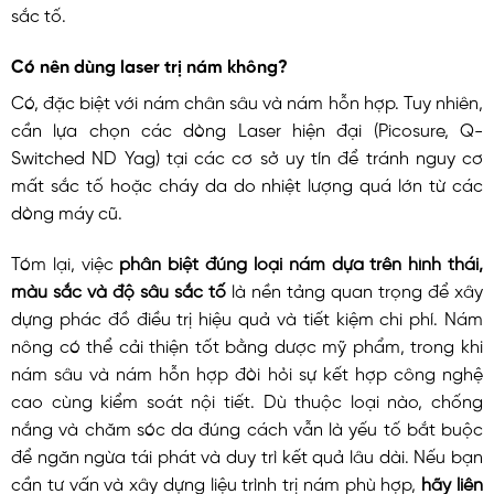
sắc tố.
Có nên dùng laser trị nám không?
Có, đặc biệt với nám chân sâu và nám hỗn hợp. Tuy nhiên,
cần lựa chọn các dòng Laser hiện đại (Picosure, Q-
Switched ND Yag) tại các cơ sở uy tín để tránh nguy cơ
mất sắc tố hoặc cháy da do nhiệt lượng quá lớn từ các
dòng máy cũ.
Tóm lại, việc
phân biệt đúng loại nám dựa trên hình thái,
màu sắc và độ sâu sắc tố
là nền tảng quan trọng để xây
dựng phác đồ điều trị hiệu quả và tiết kiệm chi phí. Nám
nông có thể cải thiện tốt bằng dược mỹ phẩm, trong khi
nám sâu và nám hỗn hợp đòi hỏi sự kết hợp công nghệ
cao cùng kiểm soát nội tiết. Dù thuộc loại nào, chống
nắng và chăm sóc da đúng cách vẫn là yếu tố bắt buộc
để ngăn ngừa tái phát và duy trì kết quả lâu dài. Nếu bạn
cần tư vấn và xây dựng liệu trình trị nám phù hợp,
hãy liên