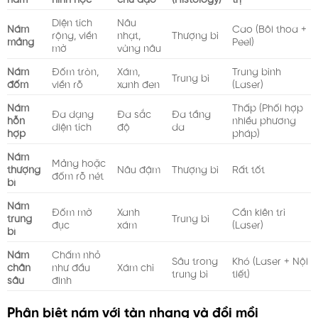
Diện tích
Nâu
Nám
Cao (Bôi thoa +
rộng, viền
nhạt,
Thượng bì
mảng
Peel)
mờ
vàng nâu
Nám
Đốm tròn,
Xám,
Trung bình
Trung bì
đốm
viền rõ
xanh đen
(Laser)
Nám
Thấp (Phối hợp
Đa dạng
Đa sắc
Đa tầng
hỗn
nhiều phương
diện tích
độ
da
hợp
pháp)
Nám
Mảng hoặc
thượng
Nâu đậm
Thượng bì
Rất tốt
đốm rõ nét
bì
Nám
Đốm mờ
Xanh
Cần kiên trì
trung
Trung bì
đục
xám
(Laser)
bì
Nám
Chấm nhỏ
Sâu trong
Khó (Laser + Nội
chân
như đầu
Xám chì
trung bì
tiết)
sâu
đinh
Phân biệt nám với tàn nhang và đồi mồi