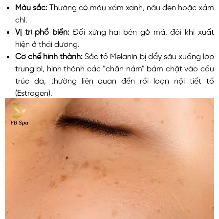
Màu sắc:
Thường có màu xám xanh, nâu đen hoặc xám
chì.
Vị trí phổ biến:
Đối xứng hai bên gò má, đôi khi xuất
hiện ở thái dương.
Cơ chế hình thành:
Sắc tố Melanin bị đẩy sâu xuống lớp
trung bì, hình thành các “chân nám” bám chặt vào cấu
trúc da, thường liên quan đến rối loạn nội tiết tố
(Estrogen).