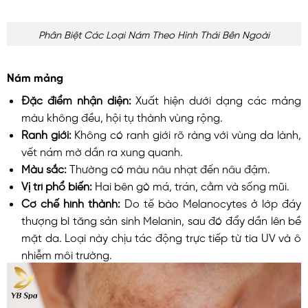
Phân Biệt Các Loại Nám Theo Hình Thái Bên Ngoài
Nám mảng
Đặc điểm nhận diện:
Xuất hiện dưới dạng các mảng
màu không đều, hội tụ thành vùng rộng.
Ranh giới:
Không có ranh giới rõ ràng với vùng da lành,
vết nám mờ dần ra xung quanh.
Màu sắc:
Thường có màu nâu nhạt đến nâu đậm.
Vị trí phổ biến:
Hai bên gò má, trán, cằm và sống mũi.
Cơ chế hình thành:
Do tế bào Melanocytes ở lớp đáy
thượng bì tăng sản sinh Melanin, sau đó đẩy dần lên bề
mặt da. Loại này chịu tác động trực tiếp từ tia UV và ô
nhiễm môi trường.