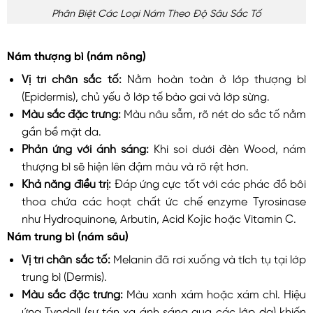
Phân Biệt Các Loại Nám Theo Độ Sâu Sắc Tố
Nám thượng bì (nám nông)
Vị trí chân sắc tố:
Nằm hoàn toàn ở lớp thượng bì
(Epidermis), chủ yếu ở lớp tế bào gai và lớp sừng.
Màu sắc đặc trưng:
Màu nâu sẫm, rõ nét do sắc tố nằm
gần bề mặt da.
Phản ứng với ánh sáng:
Khi soi dưới đèn Wood, nám
thượng bì sẽ hiện lên đậm màu và rõ rệt hơn.
Khả năng điều trị:
Đáp ứng cực tốt với các phác đồ bôi
thoa chứa các hoạt chất ức chế enzyme Tyrosinase
như Hydroquinone, Arbutin, Acid Kojic hoặc Vitamin C.
Nám trung bì (nám sâu)
Vị trí chân sắc tố:
Melanin đã rơi xuống và tích tụ tại lớp
trung bì (Dermis).
Màu sắc đặc trưng:
Màu xanh xám hoặc xám chì. Hiệu
ứng Tyndall (sự tán xạ ánh sáng qua các lớp da) khiến