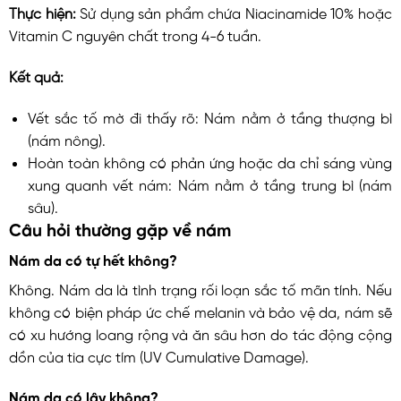
Thực hiện:
Sử dụng sản phẩm chứa Niacinamide 10% hoặc
Vitamin C nguyên chất trong 4-6 tuần.
Kết quả:
Vết sắc tố mờ đi thấy rõ: Nám nằm ở tầng thượng bì
(nám nông).
Hoàn toàn không có phản ứng hoặc da chỉ sáng vùng
xung quanh vết nám: Nám nằm ở tầng trung bì (nám
sâu).
Câu hỏi thường gặp về nám
Nám da có tự hết không?
Không. Nám da là tình trạng rối loạn sắc tố mãn tính. Nếu
không có biện pháp ức chế melanin và bảo vệ da, nám sẽ
có xu hướng loang rộng và ăn sâu hơn do tác động cộng
dồn của tia cực tím (UV Cumulative Damage).
Nám da có lây không?