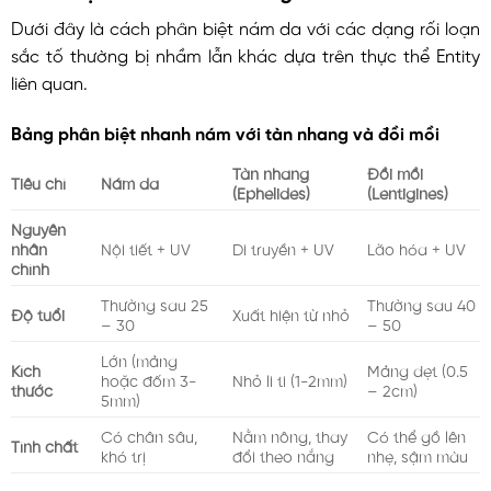
Dưới đây là cách phân biệt nám da với các dạng rối loạn
sắc tố thường bị nhầm lẫn khác dựa trên thực thể Entity
liên quan.
Bảng phân biệt nhanh nám với tàn nhang và đồi mồi
Tàn nhang
Đồi mồi
Tiêu chí
Nám da
(Ephelides)
(Lentigines)
Nguyên
nhân
Nội tiết + UV
Di truyền + UV
Lão hóa + UV
chính
Thường sau 25
Thường sau 40
Độ tuổi
Xuất hiện từ nhỏ
– 30
– 50
Lớn (mảng
Kích
Mảng dẹt (0.5
hoặc đốm 3-
Nhỏ li ti (1-2mm)
thước
– 2cm)
5mm)
Có chân sâu,
Nằm nông, thay
Có thể gồ lên
Tính chất
khó trị
đổi theo nắng
nhẹ, sậm màu