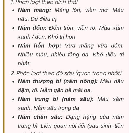
1. Phân loại theo hình thái
Nám mảng:
Mảng lớn, viền mờ. Màu
nâu. Dễ điều trị
Nám đốm:
Đốm tròn, viền rõ. Màu xám
xanh / đen. Khó trị hơn
Nám hỗn hợp:
Vừa mảng vừa đốm.
Nhiều màu, nhiều tầng da. Khó điều trị
nhất
2. Phân loại theo độ sâu (quan trọng nhất)
Nám thượng bì (nám nông):
Màu nâu
đậm, rõ. Nằm gần bề mặt da.
Nám trung bì (nám sâu):
Màu xám
xanh. Nằm sâu trong da
Nám chân sâu:
Dạng nặng của nám
trung bì. Liên quan nội tiết (sau sinh, tiền