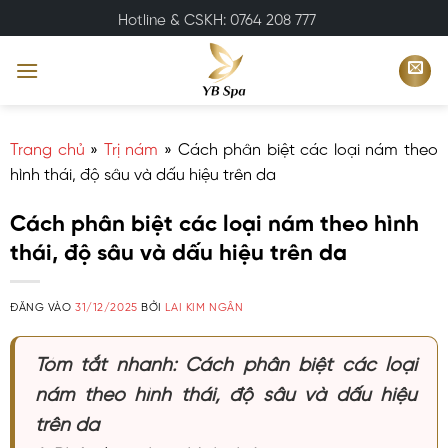
Bỏ
Hotline & CSKH: 0764 208 777
qua
nội
dung
Trang chủ
»
Trị nám
»
Cách phân biệt các loại nám theo
hình thái, độ sâu và dấu hiệu trên da
Cách phân biệt các loại nám theo hình
thái, độ sâu và dấu hiệu trên da
ĐĂNG VÀO
31/12/2025
BỞI
LAI KIM NGÂN
Tóm tắt nhanh: Cách phân biệt các loại
nám theo hình thái, độ sâu và dấu hiệu
trên da