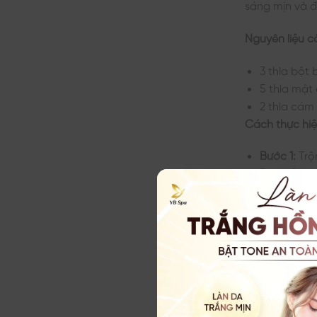
sáng mịn và 
Nguyên liệu c
3 thìa bột
5 thìa mật
2 thìa cám
Cách thực hiệ
Bước 1:
Trộ
Bước 2:
Là
trong khoả
Bước 3:
Tắm
Tần suất thực
để đạt được 
có thể pha ba
Tuy nhiên, đ
đầu.