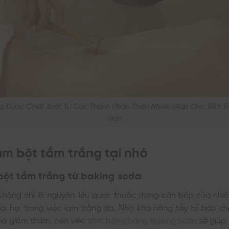
g Được Chiết Xuất Từ Các Thành Phần Thiên Nhiên Giúp Cho Tắm T
Hơn
àm bột tắm trắng tại nhà
bột tắm trắng từ baking soda
không chỉ là nguyên liệu quen thuộc trong căn bếp của nhiề
 lợi hại trong việc làm trắng da. Nhờ khả năng tẩy tế bào c
à giảm thâm, nên việc
tắm trắng bằng baking soda
sẽ giúp 