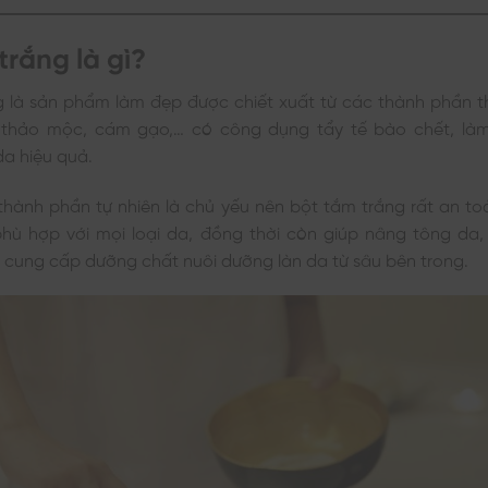
trắng là gì?
g là sản phẩm làm đẹp được chiết xuất từ các thành phần th
, thảo mộc, cám gạo,… có công dụng tẩy tế bào chết, là
a hiệu quả.
 thành phần tự nhiên là chủ yếu nên bột tắm trắng rất an t
phù hợp với mọi loại da, đồng thời còn giúp nâng tông da,
cung cấp dưỡng chất nuôi dưỡng làn da từ sâu bên trong.