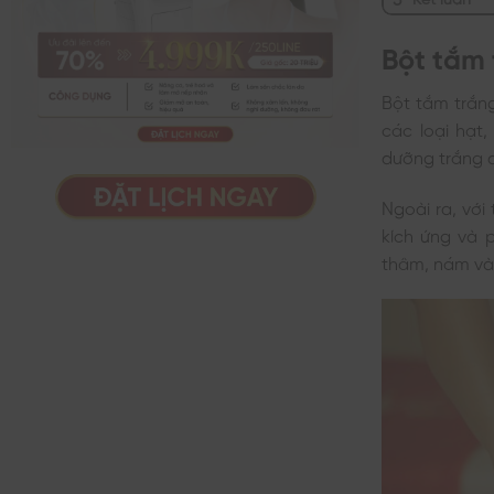
Bột tắm 
Bột tắm trắn
các loại hạt
dưỡng trắng d
Ngoài ra, với
kích ứng và 
thâm, nám và 