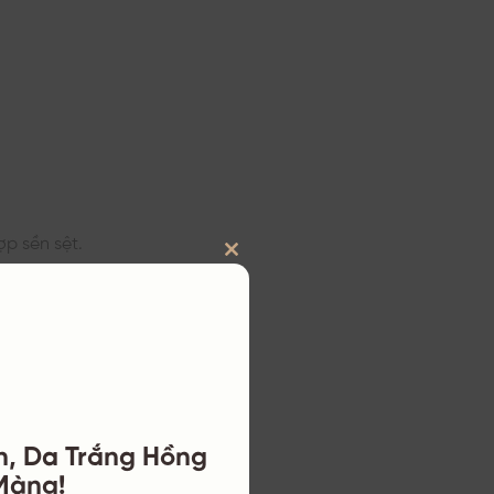
p sền sệt.
ge nhẹ nhàng
CLOSE
THIS
– 3 lần/ tuần
MODULE
 cám gạo, bạn
 giản.
n, Da Trắng Hồng
lựa chọn hàng
Màng!