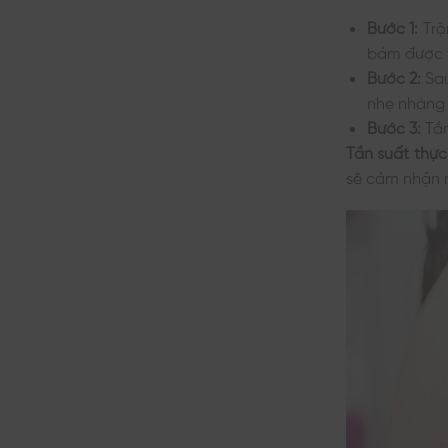
Bước 1:
Trộ
bám được t
Bước 2:
Sau
nhẹ nhàng 
Bước 3:
Tắm
Tần suất thực
sẽ cảm nhận r