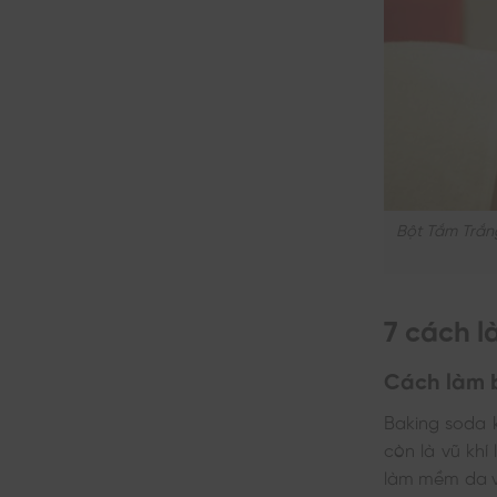
Bột Tắm Trắn
7 cách l
Cách làm 
Baking soda 
còn là vũ khí
làm mềm da v