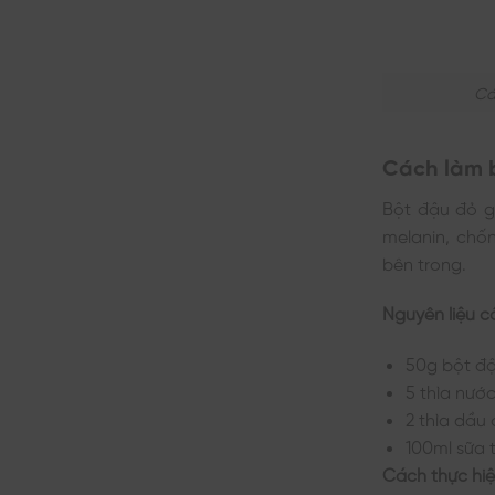
Cá
Cách làm 
Bột đậu đỏ gi
melanin, chố
bên trong.
Nguyên liệu c
50g bột đ
5 thìa nướ
2 thìa dầu 
100ml sữa 
Cách thực hiệ