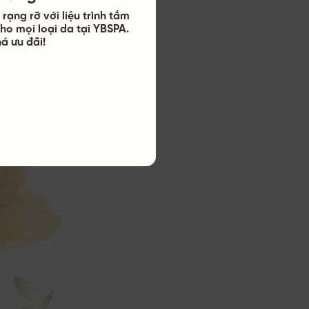
rạng rỡ với liệu trình tắm
ho mọi loại da tại YBSPA.
á ưu đãi!