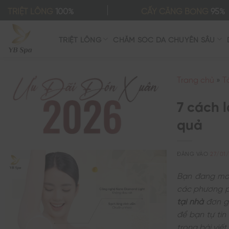
Bỏ
TRIỆT LÔNG
100%
CẤY CĂNG BÓNG
95%
qua
nội
TRIỆT LÔNG
CHĂM SÓC DA CHUYÊN SÂU
dung
Trang chủ
»
T
7 cách 
quả
ĐĂNG VÀO
27/01
Bạn đang mon
các phương p
tại nhà
đơn gi
để bạn tự tin
trong bài viết