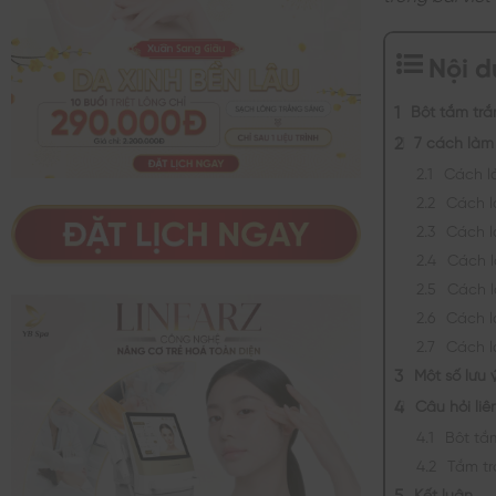
Nội 
Bột tắm trắ
7 cách làm
Cách l
Cách l
Cách là
Cách l
Cách l
Cách l
Cách l
Một số lưu 
Câu hỏi li
Bột tắ
Tắm tr
Kết luận