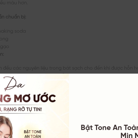
đều màu hơn.
ần chuẩn bị:
 baking soda
 ong
 gạo
n:
n đều các nguyên liệu trong bát sạch cho đến khi được hỗn hợ
m sạch da, sau đó thoa hỗn hợp lên toàn thân và massa
ng 15 – 20 phút để các dưỡng chất thẩm thấu sâu vào da.
 lại bằng nước sạch.
 hiện:
Bạn nên áp dụng công thức tắm trắng này đều đặn 2 
hiệu quả làm trắng tốt nhất. Nếu bạn không có mật ong và
king soda với nước sạch để tạo thành hỗn hợp tắm trắng đơn
Bật Tone An Toà
ể bổ sung dưỡng chất cho da, mật ong và cám gạo vẫn là 
Mịn 