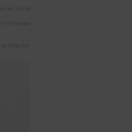
ền sệt, có thể
hân và massage
g áp dụng, bạn