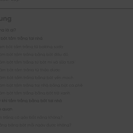
dung
ng là gì?
 bột tắm trắng tại nhà
àm bột tắm trắng từ baking soda
àm bột tắm trắng bằng bột đậu đỏ
m bột tắm trắng từ bột mì và sữa tươi
àm bột tắm trắng từ thảo dược
àm bột tắm trắng bằng bột yến mạch
àm bột tắm trắng tại nhà bằng bột cà phê
àm bột tắm trắng bằng bột trà xanh
ý khi tắm trắng bằng bột tại nhà
ên quan
m trắng có gây bắt nắng không?
ắng bằng bột mỗi ngày được không?