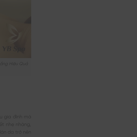
rắng Hiệu Quả
u gia đình mà
hết nhẹ nhàng,
làn da trở nên