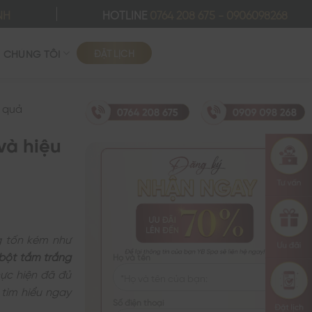
NH
HOTLINE
0764 208 675
-
0906098268
ĐẶT LỊCH
Ề CHÚNG TÔI
u quả
và hiệu
g tốn kém như
bột tắm trắng
Họ và tên
hực hiện đã đủ
 tìm hiểu ngay
Số điện thoại