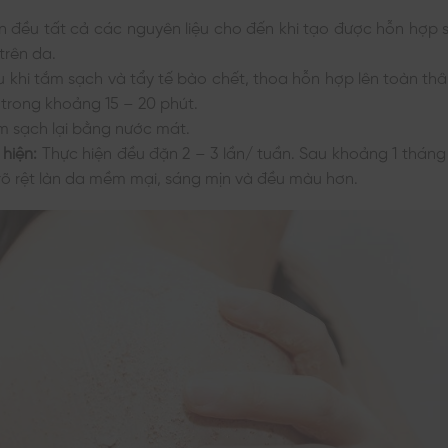
n đều tất cả các nguyên liệu cho đến khi tạo được hỗn hợp s
rên da.
 khi tắm sạch và tẩy tế bào chết, thoa hỗn hợp lên toàn t
trong khoảng 15 – 20 phút.
 sạch lại bằng nước mát.
 hiện:
Thực hiện đều đặn 2 – 3 lần/ tuần. Sau khoảng 1 thán
õ rệt làn da mềm mại, sáng mịn và đều màu hơn.