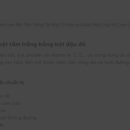
ch Làm Bột Tắm Trắng Tại Nhà Từ Baking Soda, Mật Ong Và Cám 
bột tắm trắng bằng bột đậu đỏ
àu sắt, kali, protein và vitamin A, C, E,… có công dụng ức c
ng oxy hóa, làm mở thâm nám, làm sáng da và nuôi dưỡng 
ần chuẩn bị:
ậu đỏ
c cam tươi
oliu
tươi không đường
n: