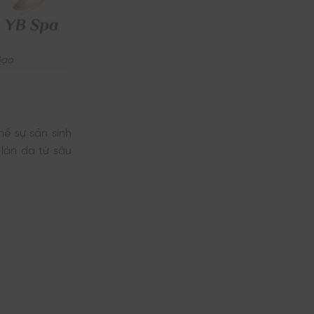
Gạo
hế sự sản sinh
làn da từ sâu