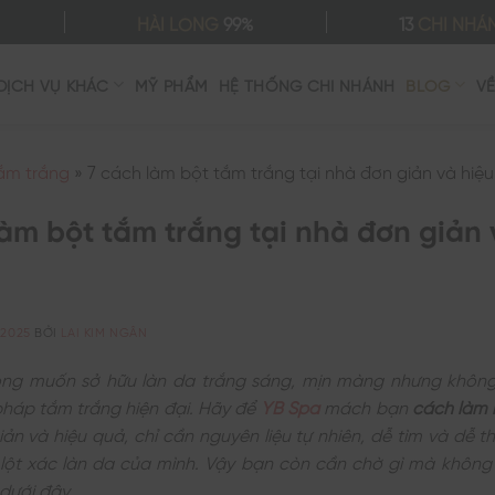
HÀI LÒNG
99%
13
CHI NHÁ
DỊCH VỤ KHÁC
MỸ PHẨM
HỆ THỐNG CHI NHÁNH
BLOG
V
ắm trắng
»
7 cách làm bột tắm trắng tại nhà đơn giản và hiệ
làm bột tắm trắng tại nhà đơn giản 
/2025
BỞI
LAI KIM NGÂN
g muốn sở hữu làn da trắng sáng, mịn màng nhưng khôn
háp tắm trắng hiện đại. Hãy để
YB Spa
mách bạn
cách làm 
ản và hiệu quả, chỉ cần nguyên liệu tự nhiên, dễ tìm và dễ t
 lột xác làn da của mình. Vậy bạn còn cần chờ gì mà không
 dưới đây.