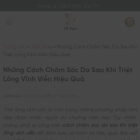
Bỏ
Hotline & CSKH: 0764 208 777
qua
nội
dung
Trang chủ
»
Triệt lông
»
Những Cách Chăm Sóc Da Sau Khi
Triệt Lông Vĩnh Viễn Hiệu Quả
Những Cách Chăm Sóc Da Sau Khi Triệt
Lông Vĩnh Viễn Hiệu Quả
ĐĂNG VÀO
20/12/2023
BỞI
LÊ THÁI HƯNG
Triệt lông vĩnh viễn là một trong những phương pháp làm
đẹp được nhiều người ưa chuộng hiện nay. Tuy nhiên,
không phải ai cũng biết
cách chăm sóc da sau khi triệt
lông vĩnh viễn
để đảm bảo an toàn và hiệu quả. Bài viết
này YB Spa sẽ giới thiệu cho bạn về các công nghệ triệt