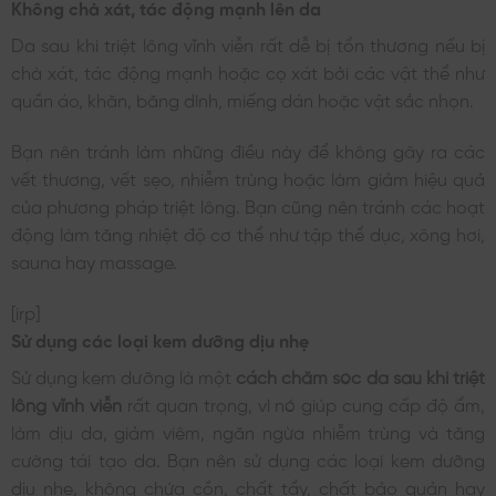
Không chà xát, tác động mạnh lên da
Da sau khi triệt lông vĩnh viễn rất dễ bị tổn thương nếu bị
chà xát, tác động mạnh hoặc cọ xát bởi các vật thể như
quần áo, khăn, băng dính, miếng dán hoặc vật sắc nhọn.
Bạn nên tránh làm những điều này để không gây ra các
vết thương, vết sẹo, nhiễm trùng hoặc làm giảm hiệu quả
của phương pháp triệt lông. Bạn cũng nên tránh các hoạt
động làm tăng nhiệt độ cơ thể như tập thể dục, xông hơi,
sauna hay massage.
[irp]
Sử dụng các loại kem dưỡng dịu nhẹ
Sử dụng kem dưỡng là một
cách chăm sóc da sau khi triệt
lông vĩnh viễn
rất quan trọng, vì nó giúp cung cấp độ ẩm,
làm dịu da, giảm viêm, ngăn ngừa nhiễm trùng và tăng
cường tái tạo da. Bạn nên sử dụng các loại kem dưỡng
dịu nhẹ, không chứa cồn, chất tẩy, chất bảo quản hay