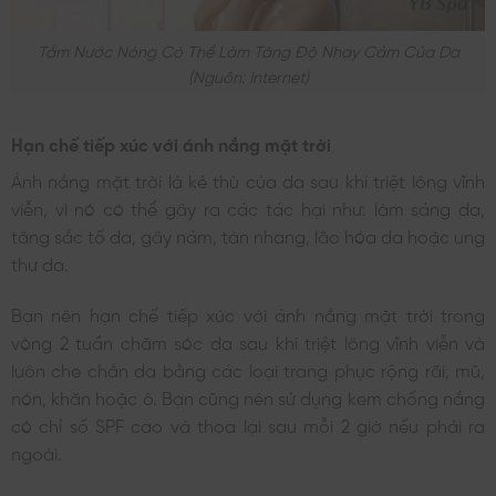
Tắm Nước Nóng Có Thể Làm Tăng Độ Nhạy Cảm Của Da
(nguồn: Internet)
Hạn chế tiếp xúc với ánh nắng mặt trời
Ánh nắng mặt trời là kẻ thù của da sau khi triệt lông vĩnh
viễn, vì nó có thể gây ra các tác hại như: làm sáng da,
tăng sắc tố da, gây nám, tàn nhang, lão hóa da hoặc ung
thư da.
Bạn nên hạn chế tiếp xúc với ánh nắng mặt trời trong
vòng 2 tuần chăm sóc da sau khi triệt lông vĩnh viễn và
luôn che chắn da bằng các loại trang phục rộng rãi, mũ,
nón, khăn hoặc ô. Bạn cũng nên sử dụng kem chống nắng
có chỉ số SPF cao và thoa lại sau mỗi 2 giờ nếu phải ra
ngoài.