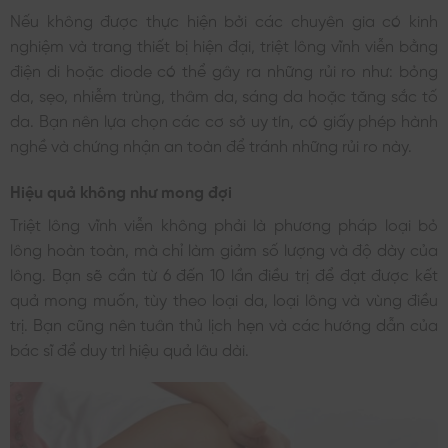
Nếu không được thực hiện bởi các chuyên gia có kinh
nghiệm và trang thiết bị hiện đại, triệt lông vĩnh viễn bằng
điện di hoặc diode có thể gây ra những rủi ro như: bỏng
da, sẹo, nhiễm trùng, thâm da, sáng da hoặc tăng sắc tố
da. Bạn nên lựa chọn các cơ sở uy tín, có giấy phép hành
nghề và chứng nhận an toàn để tránh những rủi ro này.
Hiệu quả không như mong đợi
Triệt lông vĩnh viễn không phải là phương pháp loại bỏ
lông hoàn toàn, mà chỉ làm giảm số lượng và độ dày của
lông. Bạn sẽ cần từ 6 đến 10 lần điều trị để đạt được kết
quả mong muốn, tùy theo loại da, loại lông và vùng điều
trị. Bạn cũng nên tuân thủ lịch hẹn và các hướng dẫn của
bác sĩ để duy trì hiệu quả lâu dài.