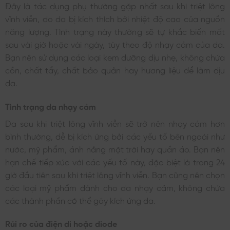
Đây là tác dụng phụ thường gặp nhất sau khi triệt lông
vĩnh viễn, do da bị kích thích bởi nhiệt độ cao của nguồn
năng lượng. Tình trạng này thường sẽ tự khắc biến mất
sau vài giờ hoặc vài ngày, tùy theo độ nhạy cảm của da.
Bạn nên sử dụng các loại kem dưỡng dịu nhẹ, không chứa
cồn, chất tẩy, chất bảo quản hay hương liệu để làm dịu
da.
Tình trạng da nhạy cảm
Da sau khi triệt lông vĩnh viễn sẽ trở nên nhạy cảm hơn
bình thường, dễ bị kích ứng bởi các yếu tố bên ngoài như
nước, mỹ phẩm, ánh nắng mặt trời hay quần áo. Bạn nên
hạn chế tiếp xúc với các yếu tố này, đặc biệt là trong 24
giờ đầu tiên sau khi triệt lông vĩnh viễn. Bạn cũng nên chọn
các loại mỹ phẩm dành cho da nhạy cảm, không chứa
các thành phần có thể gây kích ứng da.
Rủi ro của điện di hoặc diode