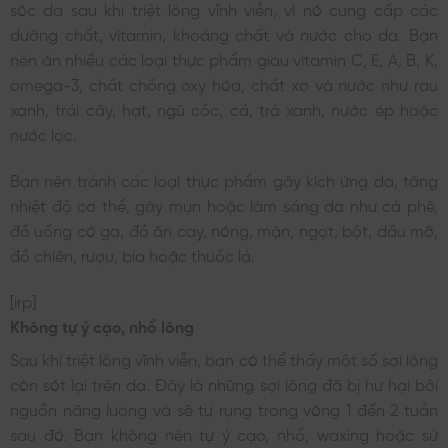
sóc da sau khi triệt lông vĩnh viễn, vì nó cung cấp các
dưỡng chất, vitamin, khoáng chất và nước cho da. Bạn
nên ăn nhiều các loại thực phẩm giàu vitamin C, E, A, B, K,
omega-3, chất chống oxy hóa, chất xơ và nước như rau
xanh, trái cây, hạt, ngũ cốc, cá, trà xanh, nước ép hoặc
nước lọc.
Bạn nên tránh các loại thực phẩm gây kích ứng da, tăng
nhiệt độ cơ thể, gây mụn hoặc làm sáng da như cà phê,
đồ uống có ga, đồ ăn cay, nóng, mặn, ngọt, bột, dầu mỡ,
đồ chiên, rượu, bia hoặc thuốc lá.
[irp]
Không tự ý cạo, nhổ lông
Sau khi triệt lông vĩnh viễn, bạn có thể thấy một số sợi lông
còn sót lại trên da. Đây là những sợi lông đã bị hư hại bởi
nguồn năng lượng và sẽ tự rụng trong vòng 1 đến 2 tuần
sau đó. Bạn không nên tự ý cạo, nhổ, waxing hoặc sử