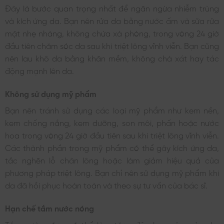
Đây là bước quan trọng nhất để ngăn ngừa nhiễm trùng
và kích ứng da. Bạn nên rửa da bằng nước ấm và sữa rửa
mặt nhẹ nhàng, không chứa xà phòng, trong vòng 24 giờ
đầu tiên chăm sóc da sau khi triệt lông vĩnh viễn. Bạn cũng
nên lau khô da bằng khăn mềm, không chà xát hay tác
động mạnh lên da.
Không sử dụng mỹ phẩm
Bạn nên tránh sử dụng các loại mỹ phẩm như kem nền,
kem chống nắng, kem dưỡng, son môi, phấn hoặc nước
hoa trong vòng 24 giờ đầu tiên sau khi triệt lông vĩnh viễn.
Các thành phần trong mỹ phẩm có thể gây kích ứng da,
tắc nghẽn lỗ chân lông hoặc làm giảm hiệu quả của
phương pháp triệt lông.
Bạn chỉ nên sử dụng mỹ phẩm khi
da đã hồi phục hoàn toàn và theo sự tư vấn của bác sĩ.
Hạn chế tắm nước nóng
Tắm nước nóng có thể làm tăng độ nhạy cảm của da,