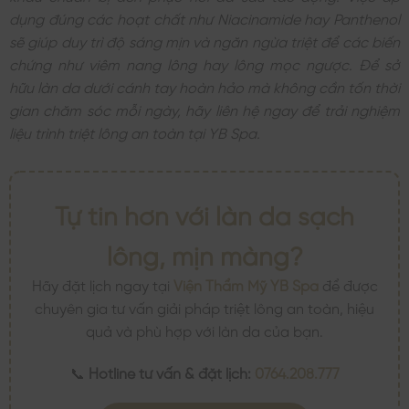
dụng đúng các hoạt chất như Niacinamide hay Panthenol
sẽ giúp duy trì độ sáng mịn và ngăn ngừa triệt để các biến
chứng như viêm nang lông hay lông mọc ngược. Để sở
hữu làn da dưới cánh tay hoàn hảo mà không cần tốn thời
gian chăm sóc mỗi ngày, hãy liên hệ ngay để trải nghiệm
liệu trình triệt lông an toàn tại YB Spa.
Tự tin hơn với làn da sạch
lông, mịn màng?
Hãy đặt lịch ngay tại
Viện Thẩm Mỹ YB Spa
để được
chuyên gia tư vấn giải pháp triệt lông an toàn, hiệu
quả và phù hợp với làn da của bạn.
📞
Hotline tư vấn & đặt lịch:
0764.208.777