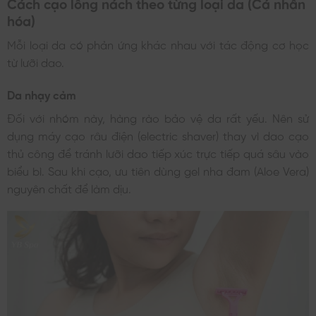
Cách cạo lông nách theo từng loại da (Cá nhân
hóa)
Mỗi loại da có phản ứng khác nhau với tác động cơ học
từ lưỡi dao.
Da nhạy cảm
Đối với nhóm này, hàng rào bảo vệ da rất yếu. Nên sử
dụng máy cạo râu điện (electric shaver) thay vì dao cạo
thủ công để tránh lưỡi dao tiếp xúc trực tiếp quá sâu vào
biểu bì. Sau khi cạo, ưu tiên dùng gel nha đam (Aloe Vera)
nguyên chất để làm dịu.