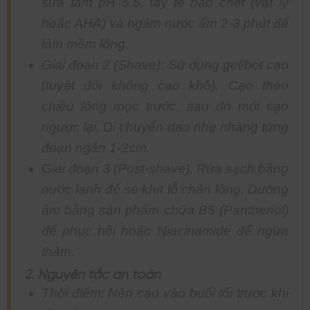
sữa tắm pH 5.5, tẩy tế bào chết (vật lý
hoặc AHA) và ngâm nước ấm 2-3 phút để
làm mềm lông.
Giai đoạn 2 (Shave): Sử dụng gel/bọt cạo
(tuyệt đối không cạo khô). Cạo theo
chiều lông mọc trước, sau đó mới cạo
ngược lại. Di chuyển dao nhẹ nhàng từng
đoạn ngắn 1-2cm.
Giai đoạn 3 (Post-shave): Rửa sạch bằng
nước lạnh để se khít lỗ chân lông. Dưỡng
ẩm bằng sản phẩm chứa B5 (Panthenol)
để phục hồi hoặc Niacinamide để ngừa
thâm.
2. Nguyên tắc an toàn
Thời điểm: Nên cạo vào buổi tối trước khi