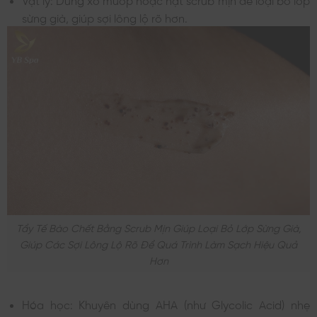
sừng già, giúp sợi lông lộ rõ hơn.
Tẩy Tế Bào Chết Bằng Scrub Mịn Giúp Loại Bỏ Lớp Sừng Già,
Giúp Các Sợi Lông Lộ Rõ Để Quá Trình Làm Sạch Hiệu Quả
Hơn
Hóa học: Khuyên dùng AHA (như Glycolic Acid) nhẹ