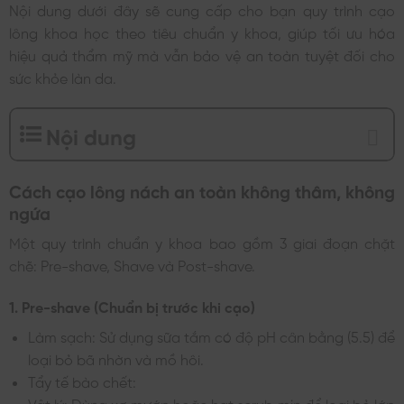
Nội dung dưới đây sẽ cung cấp cho bạn quy trình cạo
lông khoa học theo tiêu chuẩn y khoa, giúp tối ưu hóa
hiệu quả thẩm mỹ mà vẫn bảo vệ an toàn tuyệt đối cho
sức khỏe làn da.
Nội dung
Cách cạo lông nách an toàn không thâm, không
ngứa
Một quy trình chuẩn y khoa bao gồm 3 giai đoạn chặt
chẽ: Pre-shave, Shave và Post-shave.
1. Pre-shave (Chuẩn bị trước khi cạo)
Làm sạch: Sử dụng sữa tắm có độ pH cân bằng (5.5) để
loại bỏ bã nhờn và mồ hôi.
Tẩy tế bào chết:
Vật lý: Dùng xơ mướp hoặc hạt scrub mịn để loại bỏ lớp