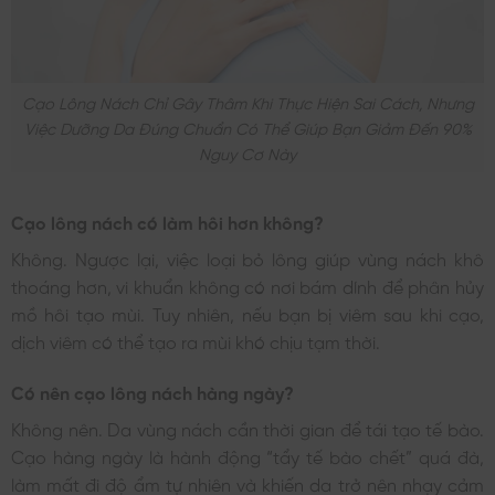
Cạo Lông Nách Chỉ Gây Thâm Khi Thực Hiện Sai Cách, Nhưng
Việc Dưỡng Da Đúng Chuẩn Có Thể Giúp Bạn Giảm Đến 90%
Nguy Cơ Này
Cạo lông nách có làm hôi hơn không?
Không. Ngược lại, việc loại bỏ lông giúp vùng nách khô
thoáng hơn, vi khuẩn không có nơi bám dính để phân hủy
mồ hôi tạo mùi. Tuy nhiên, nếu bạn bị viêm sau khi cạo,
dịch viêm có thể tạo ra mùi khó chịu tạm thời.
Có nên cạo lông nách hàng ngày?
Không nên. Da vùng nách cần thời gian để tái tạo tế bào.
Cạo hàng ngày là hành động “tẩy tế bào chết” quá đà,
làm mất đi độ ẩm tự nhiên và khiến da trở nên nhạy cảm