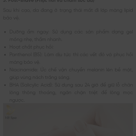
Sau khi cạo, da đang ở trạng thái mất đi lớp màng lipid
bảo vệ.
Dưỡng ẩm ngay: Sử dụng các sản phẩm dạng gel
mỏng nhẹ, thấm nhanh.
Hoạt chất phục hồi:
Panthenol (B5): Làm dịu tức thì các vết đỏ và phục hồi
màng bảo vệ.
Niacinamide: Ức chế vận chuyển melanin lên bề mặt,
giúp vùng nách trắng sáng.
BHA (Salicylic Acid): Sử dụng sau 24 giờ để giữ lỗ chân
lông thông thoáng, ngăn chặn triệt để lông mọc
ngược.