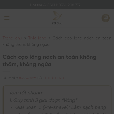
Bỏ
Hotline & CSKH: 0764 208 777
qua
nội
dung
Trang chủ
»
Triệt lông
»
Cách cạo lông nách an toàn
không thâm, không ngứa
Cách cạo lông nách an toàn không
thâm, không ngứa
ĐĂNG VÀO
06/04/2026
BỞI
LÊ THÁI HƯNG
Tóm tắt nhanh:
1. Quy trình 3 giai đoạn “Vàng”
Giai đoạn 1 (Pre-shave): Làm sạch bằng