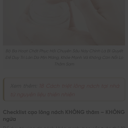
Bộ Ba Hoạt Chất Phục Hồi Chuyên Sâu Này Chính Là Bí Quyết
Để Duy Trì Làn Da Mịn Màng, Khỏe Mạnh Và Không Còn Nỗi Lo
Thâm Sạm
Xem thêm:
18 Cách triệt lông nách tại nhà
từ nguyên liệu thiên nhiên
Checklist cạo lông nách KHÔNG thâm – KHÔNG
ngứa
Để duy trì vùng da nách khỏe mạnh, bạn cần tuân thủ 10