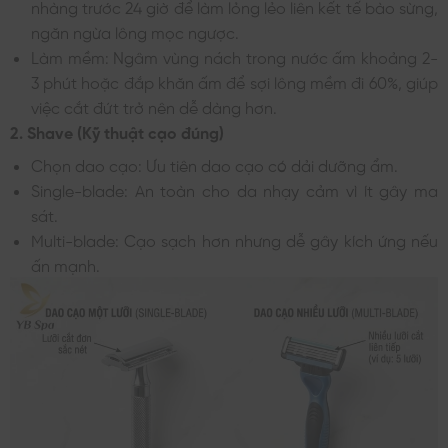
nhàng trước 24 giờ để làm lỏng lẻo liên kết tế bào sừng,
ngăn ngừa lông mọc ngược.
Làm mềm: Ngâm vùng nách trong nước ấm khoảng 2-
3 phút hoặc đắp khăn ấm để sợi lông mềm đi 60%, giúp
việc cắt đứt trở nên dễ dàng hơn.
2. Shave (Kỹ thuật cạo đúng)
Chọn dao cạo: Ưu tiên dao cạo có dải dưỡng ẩm.
Single-blade: An toàn cho da nhạy cảm vì ít gây ma
sát.
Multi-blade: Cạo sạch hơn nhưng dễ gây kích ứng nếu
ấn mạnh.