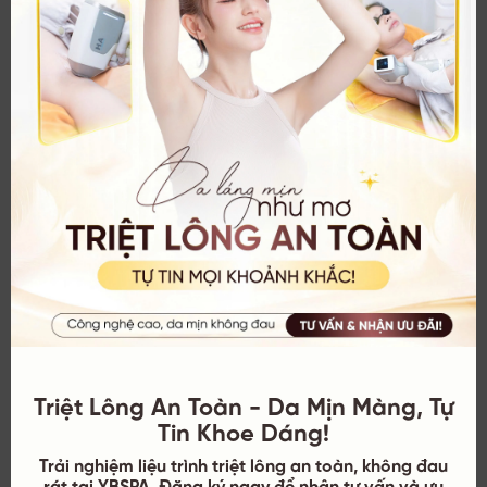
Nam giới và nữ giới
Lông nách nam giới thường cứng và mật độ dày hơn.
Nam giới nên sử dụng kem cạo râu có độ bọt cao và dành
thời gian làm mềm lông lâu hơn (5 phút) so với nữ giới để
tránh tình trạng chảy máu chân lông.
Triệt Lông An Toàn - Da Mịn Màng, Tự
Tin Khoe Dáng!
Trải nghiệm liệu trình triệt lông an toàn, không đau
rát tại YBSPA. Đăng ký ngay để nhận tư vấn và ưu