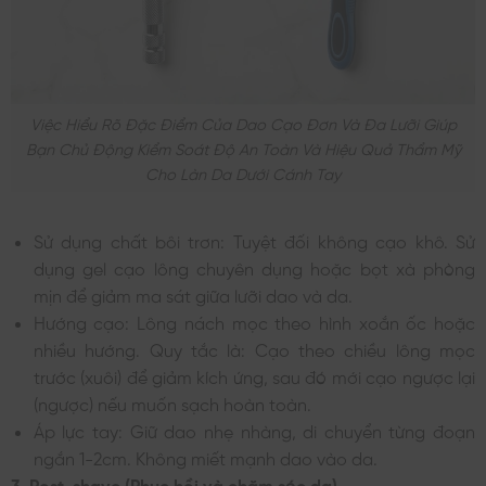
Việc Hiểu Rõ Đặc Điểm Của Dao Cạo Đơn Và Đa Lưỡi Giúp
Bạn Chủ Động Kiểm Soát Độ An Toàn Và Hiệu Quả Thẩm Mỹ
Cho Làn Da Dưới Cánh Tay
Sử dụng chất bôi trơn: Tuyệt đối không cạo khô. Sử
dụng gel cạo lông chuyên dụng hoặc bọt xà phòng
mịn để giảm ma sát giữa lưỡi dao và da.
Hướng cạo: Lông nách mọc theo hình xoắn ốc hoặc
nhiều hướng. Quy tắc là: Cạo theo chiều lông mọc
trước (xuôi) để giảm kích ứng, sau đó mới cạo ngược lại
(ngược) nếu muốn sạch hoàn toàn.
Áp lực tay: Giữ dao nhẹ nhàng, di chuyển từng đoạn
ngắn 1-2cm. Không miết mạnh dao vào da.
3. Post-shave (Phục hồi và chăm sóc da)