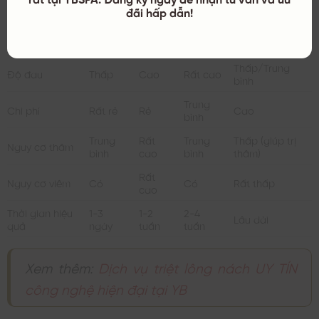
So sánh các phương pháp loại bỏ lông nách
đãi hấp dẫn!
Cạo
Nhổ
Tiêu chí
Waxing
Triệt laser/IPL
lông
lông
Thấp/Trung
Độ đau
Thấp
Cao
Rất cao
bình
Trung
Chi phí
Rất rẻ
Rẻ
Cao
bình
Trung
Rất
Trung
Thấp (giúp trị
Nguy cơ thâm
bình
cao
bình
thâm)
Rất
Nguy cơ viêm
Có
Có
Rất thấp
cao
Thời gian hiệu
1-3
1-2
2-4
Lâu dài
quả
ngày
tuần
tuần
Xem thêm:
Dịch vụ triệt lông nách UY TÍN
công nghệ hiện đại tại YB