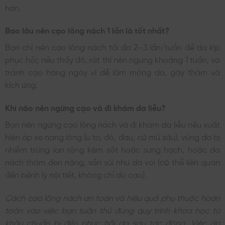
hơn.
Bao lâu nên cạo lông nách 1 lần là tốt nhất?
Bạn chỉ nên cạo lông nách tối đa 2–3 lần/tuần để da kịp
phục hồi; nếu thấy đỏ, rát thì nên ngưng khoảng 1 tuần, và
tránh cạo hàng ngày vì dễ làm mỏng da, gây thâm và
kích ứng.
Khi nào nên ngừng cạo và đi khám da liễu?
Bạn nên ngừng cạo lông nách và đi khám da liễu nếu xuất
hiện áp xe nang lông (u to, đỏ, đau, có mủ sâu), vùng da bị
nhiễm trùng lan rộng kèm sốt hoặc sưng hạch, hoặc da
nách thâm đen nặng, sần sùi như da voi (có thể liên quan
đến bệnh lý nội tiết, không chỉ do cạo).
Cách cạo lông nách an toàn và hiệu quả phụ thuộc hoàn
toàn vào việc bạn tuân thủ đúng quy trình khoa học từ
khâu chuẩn bị đến phục hồi da sau tác động. Việc áp