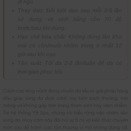
đi ngủ.
Thay dao: Đổi lưỡi dao sau mỗi 3-5 lần
sử dụng; vệ sinh bằng cồn 70 độ
trước/sau khi dùng.
Hạn chế hóa chất: Không dùng lăn khử
mùi có cồn/muối nhôm trong ít nhất 12
giờ sau khi cạo.
Tần suất: Tối đa 2-3 lần/tuần để da có
thời gian phục hồi.
Cách cạo lông nách đúng chuẩn da liễu là giải pháp hàng
đầu giúp vùng da dưới cánh tay luôn sạch thoáng, mịn
màng và không gặp tình trạng thâm sạm hay viêm nhiễm.
Tại hệ thống YB Spa, chúng tôi hiểu rằng việc chăm sóc
vùng da nhạy cảm này đòi hỏi sự tỉ mỉ và kiến thức chuyên
môn sâu để tránh các tổn thương vi mô không đáng có.