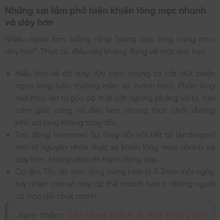
Những sai lầm phổ biến khiến lông mọc nhanh
và dày hơn
Nhiều người lầm tưởng rằng “càng cạo lông càng mọc
dày hơn”. Thực tế, điều này không đúng về mặt sinh học.
Hiểu lầm về độ dày: Khi cạo, chúng ta cắt đứt phần
ngọn lông (vốn thường mòn và mảnh hơn). Phần lông
mới mọc lên từ gốc có mặt cắt ngang phẳng và to, tạo
cảm giác cứng và đen hơn, nhưng thực chất đường
kính sợi lông không thay đổi.
Tác động hormone: Sự thay đổi nội tiết tố (Androgen)
mới là nguyên nhân thực sự khiến lông mọc nhanh và
dày hơn, không phải do hành động cạo.
Cơ địa: Tốc độ mọc lông trung bình là 0.3mm mỗi ngày,
tuy nhiên con số này có thể nhanh hơn ở những người
có trao đổi chất mạnh.
Xem thêm:
Tẩy Lông Nách Bị Rát Phải Làm