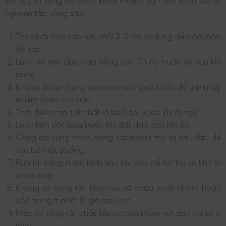
nguyên tắc vàng sau:
Thay lưỡi dao cạo sau mỗi 3-5 lần sử dụng để đảm bảo
độ sắc.
Luôn vệ sinh dao cạo bằng cồn 70 độ trước và sau khi
dùng.
Không dùng chung dao cạo với người khác để tránh lây
nhiễm chéo vi khuẩn.
Thời điểm cạo tốt nhất là buổi tối trước khi đi ngủ.
Luôn làm ướt lông trước khi đặt dao cạo lên da.
Căng da vùng nách bằng cách đưa tay ra sau đầu để
tạo bề mặt phẳng.
Rửa lại bằng nước lạnh sau khi cạo để hỗ trợ se khít lỗ
chân lông.
Không sử dụng lăn khử mùi có chứa muối nhôm hoặc
cồn trong ít nhất 12 giờ sau cạo.
Mặc áo rộng rãi, chất liệu cotton thấm hút sau khi xử lý
lông.