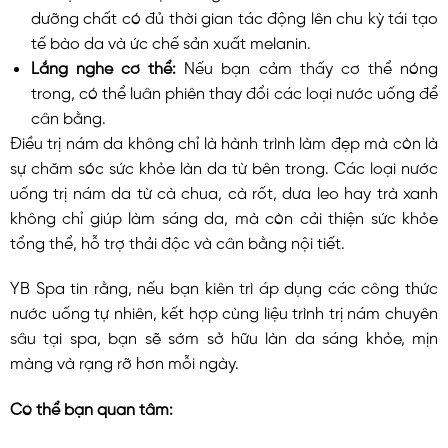
dưỡng chất có đủ thời gian tác động lên chu kỳ tái tạo
tế bào da và ức chế sản xuất melanin.
Lắng nghe cơ thể:
Nếu bạn cảm thấy cơ thể nóng
trong, có thể luân phiên thay đổi các loại nước uống để
cân bằng.
Điều trị nám da không chỉ là hành trình làm đẹp mà còn là
sự chăm sóc sức khỏe làn da từ bên trong. Các loại nước
uống trị nám da từ cà chua, cà rốt, dưa leo hay trà xanh
không chỉ giúp làm sáng da, mà còn cải thiện sức khỏe
tổng thể, hỗ trợ thải độc và cân bằng nội tiết.
YB Spa tin rằng, nếu bạn kiên trì áp dụng các công thức
nước uống tự nhiên, kết hợp cùng liệu trình trị nám chuyên
sâu tại spa, bạn sẽ sớm sở hữu làn da sáng khỏe, mịn
màng và rạng rỡ hơn mỗi ngày.
Có thể bạn quan tâm: