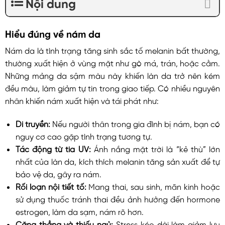
Nội dung
Hiểu đúng về nám da
Nám da là tình trạng tăng sinh sắc tố melanin bất thường,
thường xuất hiện ở vùng mặt như gò má, trán, hoặc cằm.
Những mảng da sậm màu này khiến làn da trở nên kém
đều màu, làm giảm tự tin trong giao tiếp. Có nhiều nguyên
nhân khiến nám xuất hiện và tái phát như:
Di truyền:
Nếu người thân trong gia đình bị nám, bạn có
nguy cơ cao gặp tình trạng tương tự.
Tác động từ tia UV:
Ánh nắng mặt trời là “kẻ thù” lớn
nhất của làn da, kích thích melanin tăng sản xuất để tự
bảo vệ da, gây ra nám.
Rối loạn nội tiết tố:
Mang thai, sau sinh, mãn kinh hoặc
sử dụng thuốc tránh thai đều ảnh hưởng đến hormone
estrogen, làm da sạm, nám rõ hơn.
Căng thẳng và thiếu ngủ:
Stress kéo dài làm giảm lưu