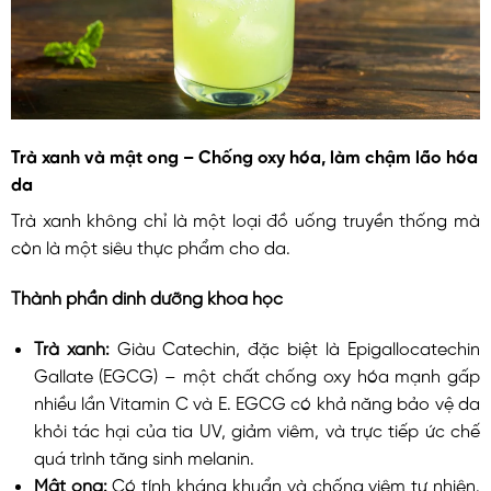
Trà xanh và mật ong – Chống oxy hóa, làm chậm lão hóa
da
Trà xanh không chỉ là một loại đồ uống truyền thống mà
còn là một siêu thực phẩm cho da.
Thành phần dinh dưỡng khoa học
Trà xanh:
Giàu Catechin, đặc biệt là Epigallocatechin
Gallate (EGCG) – một chất chống oxy hóa mạnh gấp
nhiều lần Vitamin C và E. EGCG có khả năng bảo vệ da
khỏi tác hại của tia UV, giảm viêm, và trực tiếp ức chế
quá trình tăng sinh melanin.
Mật ong:
Có tính kháng khuẩn và chống viêm tự nhiên.