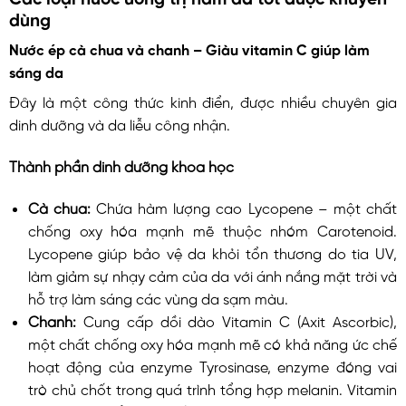
dùng
Nước ép cà chua và chanh – Giàu vitamin C giúp làm
sáng da
Đây là một công thức kinh điển, được nhiều chuyên gia
dinh dưỡng và da liễu công nhận.
Thành phần dinh dưỡng khoa học
Cà chua:
Chứa hàm lượng cao Lycopene – một chất
chống oxy hóa mạnh mẽ thuộc nhóm Carotenoid.
Lycopene giúp bảo vệ da khỏi tổn thương do tia UV,
làm giảm sự nhạy cảm của da với ánh nắng mặt trời và
hỗ trợ làm sáng các vùng da sạm màu.
Chanh:
Cung cấp dồi dào Vitamin C (Axit Ascorbic),
một chất chống oxy hóa mạnh mẽ có khả năng ức chế
hoạt động của enzyme Tyrosinase, enzyme đóng vai
trò chủ chốt trong quá trình tổng hợp melanin. Vitamin