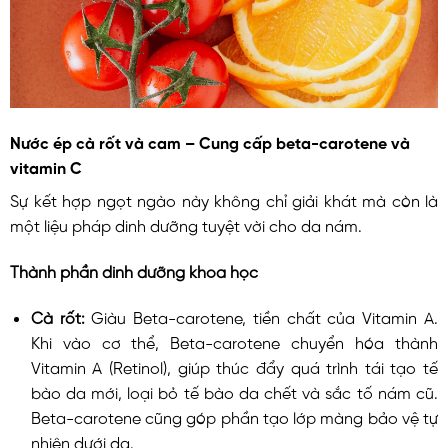
Nước ép cà rốt và cam – Cung cấp beta-carotene và
vitamin C
Sự kết hợp ngọt ngào này không chỉ giải khát mà còn là
một liệu pháp dinh dưỡng tuyệt vời cho da nám.
Thành phần dinh dưỡng khoa học
Cà rốt:
Giàu Beta-carotene, tiền chất của Vitamin A.
Khi vào cơ thể, Beta-carotene chuyển hóa thành
Vitamin A (Retinol), giúp thúc đẩy quá trình tái tạo tế
bào da mới, loại bỏ tế bào da chết và sắc tố nám cũ.
Beta-carotene cũng góp phần tạo lớp màng bảo vệ tự
nhiên dưới da.