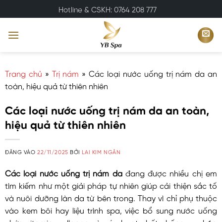
Bỏ
Hotline & CSKH: 0764 208 777
qua
nội
dung
Trang chủ
»
Trị nám
»
Các loại nước uống trị nám da an
toàn, hiệu quả từ thiên nhiên
Các loại nước uống trị nám da an toàn,
hiệu quả từ thiên nhiên
ĐĂNG VÀO
22/11/2025
BỞI
LAI KIM NGÂN
Các loại nước uống trị nám da
đang được nhiều chị em
tìm kiếm như một giải pháp tự nhiên giúp cải thiện sắc tố
và nuôi dưỡng làn da từ bên trong. Thay vì chỉ phụ thuộc
vào kem bôi hay liệu trình spa, việc bổ sung nước uống
chứa vitamin, collagen và các hoạt chất chống oxy hóa