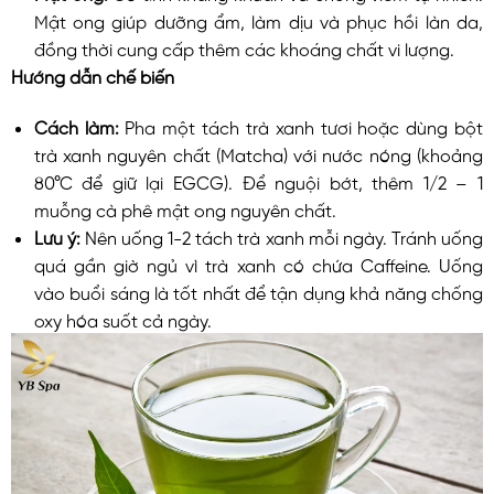
Mật ong giúp dưỡng ẩm, làm dịu và phục hồi làn da,
đồng thời cung cấp thêm các khoáng chất vi lượng.
Hướng dẫn chế biến
Cách làm:
Pha một tách trà xanh tươi hoặc dùng bột
trà xanh nguyên chất (Matcha) với nước nóng (khoảng
80°C để giữ lại EGCG). Để nguội bớt, thêm 1/2 – 1
muỗng cà phê mật ong nguyên chất.
Lưu ý:
Nên uống 1-2 tách trà xanh mỗi ngày. Tránh uống
quá gần giờ ngủ vì trà xanh có chứa Caffeine. Uống
vào buổi sáng là tốt nhất để tận dụng khả năng chống
oxy hóa suốt cả ngày.