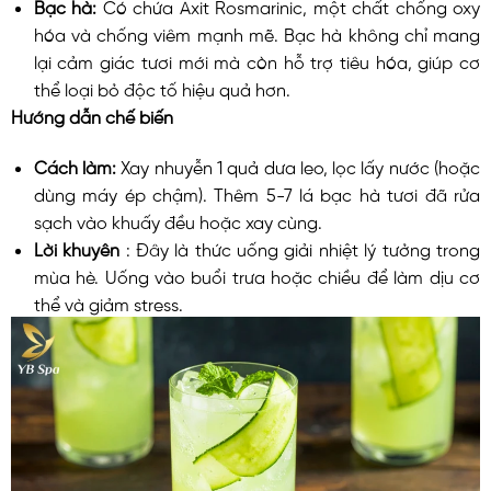
Bạc hà:
Có chứa Axit Rosmarinic, một chất chống oxy
hóa và chống viêm mạnh mẽ. Bạc hà không chỉ mang
lại cảm giác tươi mới mà còn hỗ trợ tiêu hóa, giúp cơ
thể loại bỏ độc tố hiệu quả hơn.
Hướng dẫn chế biến
Cách làm:
Xay nhuyễn 1 quả dưa leo, lọc lấy nước (hoặc
dùng máy ép chậm). Thêm 5-7 lá bạc hà tươi đã rửa
sạch vào khuấy đều hoặc xay cùng.
Lời khuyên
: Đây là thức uống giải nhiệt lý tưởng trong
mùa hè. Uống vào buổi trưa hoặc chiều để làm dịu cơ
thể và giảm stress.