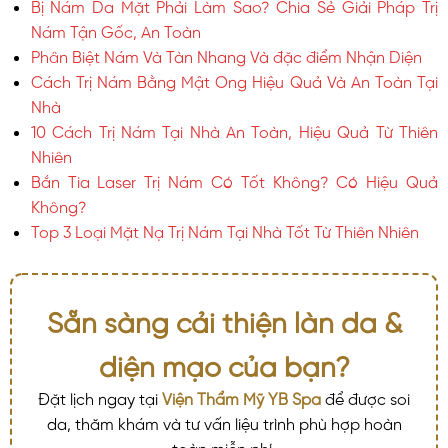
Bị Nám Da Mặt Phải Làm Sao? Chia Sẻ Giải Pháp Trị
Nám Tận Gốc, An Toàn
Phân Biệt Nám Và Tàn Nhang Và đặc điểm Nhận Diện
Cách Trị Nám Bằng Mật Ong Hiệu Quả Và An Toàn Tại
Nhà
10 Cách Trị Nám Tại Nhà An Toàn, Hiệu Quả Từ Thiên
Nhiên
Bắn Tia Laser Trị Nám Có Tốt Không? Có Hiệu Quả
Không?
Top 3 Loại Mặt Nạ Trị Nám Tại Nhà Tốt Từ Thiên Nhiên
Sẵn sàng cải thiện làn da &
diện mạo của bạn?
Đặt lịch ngay tại
Viện Thẩm Mỹ YB Spa
để được soi
da, thăm khám và tư vấn liệu trình phù hợp hoàn
toàn miễn phí.