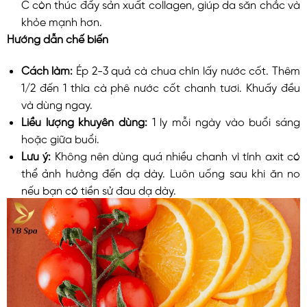
C còn thúc đẩy sản xuất collagen, giúp da săn chắc và
khỏe mạnh hơn.
Hướng dẫn chế biến
Cách làm:
Ép 2-3 quả cà chua chín lấy nước cốt. Thêm
1/2 đến 1 thìa cà phê nước cốt chanh tươi. Khuấy đều
và dùng ngay.
Liều lượng khuyên dùng:
1 ly mỗi ngày vào buổi sáng
hoặc giữa buổi.
Lưu ý:
Không nên dùng quá nhiều chanh vì tính axit có
thể ảnh hưởng đến dạ dày. Luôn uống sau khi ăn no
nếu bạn có tiền sử đau dạ dày.