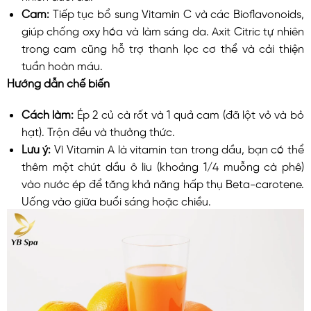
Cam:
Tiếp tục bổ sung Vitamin C và các Bioflavonoids,
giúp chống oxy hóa và làm sáng da. Axit Citric tự nhiên
trong cam cũng hỗ trợ thanh lọc cơ thể và cải thiện
tuần hoàn máu.
Hướng dẫn chế biến
Cách làm:
Ép 2 củ cà rốt và 1 quả cam (đã lột vỏ và bỏ
hạt). Trộn đều và thưởng thức.
Lưu ý:
Vì Vitamin A là vitamin tan trong dầu, bạn có thể
thêm một chút dầu ô liu (khoảng 1/4 muỗng cà phê)
vào nước ép để tăng khả năng hấp thụ Beta-carotene.
Uống vào giữa buổi sáng hoặc chiều.