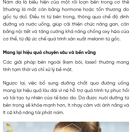
Nám da là biểu hiện của một rối loạn bên trong cơ thể
(thường là mất cân bằng hormone hoặc tổn thương do
gốc tự do). Điều trị từ bên trong, thông qua chế độ dinh
dưỡng và nước uống, giúp cải thiện chức năng gan, cân
bằng nội tiết và tăng cường khả năng chống oxy hóa của
cơ thể, từ đó ức chế quá trình sản xuất melanin từ gốc.
Mang lại hiệu quả chuyên sâu và bền vững
Các giải pháp bên ngoài (kem bôi, laser) thường mang
tính tạm thời và chỉ xử lý bề mặt.
Ngược lại, việc bổ sung dưỡng chất qua đường uống
mang lại hiệu quả lâu dài vì nó hỗ trợ quá trình tự phục hồi
và tái tạo tự nhiên của tế bào da. Da được nuôi dưỡng từ
bên trong sẽ khỏe mạnh hơn, ít nhạy cảm với ánh nắng và
ít có khả năng tái phát nám.