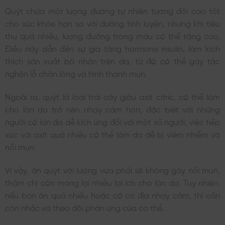
Quýt chứa một lượng đường tự nhiên tương đối cao tốt
cho sức khỏe hơn so với đường tinh luyện, nhưng khi tiêu
thụ quá nhiều, lượng đường trong máu có thể tăng cao.
Điều này dẫn đến sự gia tăng hormone insulin, làm kích
thích sản xuất bã nhờn trên da, từ đó có thể gây tắc
nghẽn lỗ chân lông và hình thành mụn.
Ngoài ra, quýt là loại trái cây giàu axit citric, có thể làm
cho làn da trở nên nhạy cảm hơn, đặc biệt với những
người có làn da dễ kích ứng đối với một số người, việc tiếp
xúc với axit quá nhiều có thể làm da dễ bị viêm nhiễm và
nổi mụn.
Vì vậy, ăn quýt với lượng vừa phải sẽ không gây nổi mụn,
thậm chí còn mang lại nhiều lợi ích cho làn da. Tuy nhiên,
nếu bạn ăn quá nhiều hoặc có cơ địa nhạy cảm, thì cần
cân nhắc và theo dõi phản ứng của cơ thể.