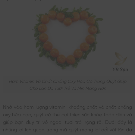
Hàm Vitamin Và Chất Chống Oxy Hóa Có Trong Quýt Giúp
Cho Làn Da Tươi Trẻ Và Mịn Màng Hơn
Nhờ vào hàm lượng vitamin, khoáng chất và chất chống
oxy hóa cao, quýt có thể cải thiện sức khỏe toàn diện và
giúp bạn duy trì vẻ ngoài tươi trẻ, rạng rỡ. Dưới đây là
những lợi ích quan trọng mà quýt mang lại đối với làn da