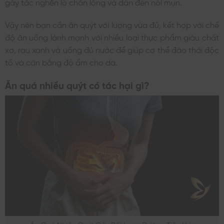
gây tắc nghẽn lỗ chân lông và dẫn đến nổi mụn.
Vậy nên bạn cần ăn quýt với lượng vừa đủ, kết hợp với chế
độ ăn uống lành mạnh với nhiều loại thực phẩm giàu chất
xơ, rau xanh và uống đủ nước để giúp cơ thể đào thải độc
tố và cân bằng độ ẩm cho da.
Ăn quá nhiều quýt có tác hại gì?