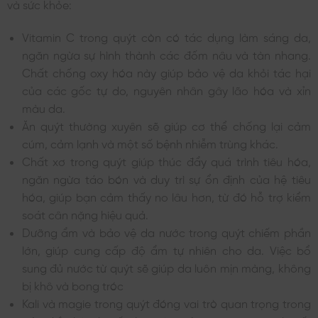
và sức khỏe:
Vitamin C trong quýt còn có tác dụng làm sáng da,
ngăn ngừa sự hình thành các đốm nâu và tàn nhang.
Chất chống oxy hóa này giúp bảo vệ da khỏi tác hại
của các gốc tự do, nguyên nhân gây lão hóa và xỉn
màu da.
Ăn quýt thường xuyên sẽ giúp cơ thể chống lại cảm
cúm, cảm lạnh và một số bệnh nhiễm trùng khác.
Chất xơ trong quýt giúp thúc đẩy quá trình tiêu hóa,
ngăn ngừa táo bón và duy trì sự ổn định của hệ tiêu
hóa, giúp bạn cảm thấy no lâu hơn, từ đó hỗ trợ kiểm
soát cân nặng hiệu quả.
Dưỡng ẩm và bảo vệ da nước trong quýt chiếm phần
lớn, giúp cung cấp độ ẩm tự nhiên cho da. Việc bổ
sung đủ nước từ quýt sẽ giúp da luôn mịn màng, không
bị khô và bong tróc
Kali và magie trong quýt đóng vai trò quan trọng trong