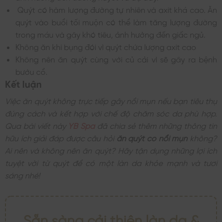
Quýt có hàm lượng đường tự nhiên và axit khá cao. Ăn
quýt vào buổi tối muộn có thể làm tăng lượng đường
trong máu và gây khó tiêu, ảnh hưởng đến giấc ngủ.
Không ăn khi bụng đói vì quýt chứa lượng axit cao
Không nên ăn quýt cùng với củ cải vì sẽ gây ra bệnh
bướu cổ.
Kết luận
Việc ăn quýt không trực tiếp gây nổi mụn nếu bạn tiêu thụ
đúng cách và kết hợp với chế độ chăm sóc da phù hợp.
Qua bài viết này
YB Spa
đã chia sẻ thêm những thông tin
hữu ích giải đáp được câu hỏi
ăn quýt có nổi mụn
không?
Ai nên và không nên ăn quýt? Hãy tận dụng những lợi ích
tuyệt vời từ quýt để có một làn da khỏe mạnh và tươi
sáng nhé!
Sẵn sàng cải thiện làn da &