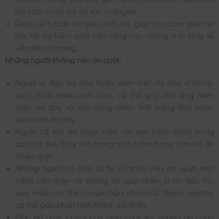
lão hóa và hỗ trợ tái tạo collagen.
Quýt có ít calo và giàu chất xơ, giúp tạo cảm giác no
lâu, hỗ trợ kiểm soát cân nặng cho những ai lo lắng về
vấn đề cân nặng.
Những người không nên ăn quýt:
Người bị đau dạ dày hoặc viêm loét dạ dày vì trong
quýt chứa nhiều axit citric, có thể gây kích ứng niêm
mạc dạ dày và làm nặng thêm tình trạng đau hoặc
viêm loét dạ dày.
Người có làn da nhạy cảm với axit citric chứa trong
quýt có thể thấy tình trạng mụn trầm trọng hơn khi ăn
nhiều quýt.
Những người có tiền sử bị sỏi thận nên ăn quýt một
cách cẩn thận và không ăn quá nhiều vì khi tiêu thụ
quá nhiều, cơ thể chuyển hóa vitamin C thành oxalate,
có thể góp phần hình thành sỏi thận.
Mặc dù quýt là trái cây giàu chất xơ, nhưng nó cũng