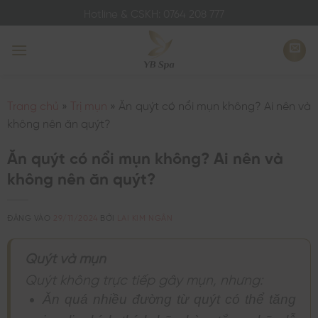
Bỏ
Hotline & CSKH: 0764 208 777
qua
nội
dung
Trang chủ
»
Trị mụn
»
Ăn quýt có nổi mụn không? Ai nên và
không nên ăn quýt?
Ăn quýt có nổi mụn không? Ai nên và
không nên ăn quýt?
ĐĂNG VÀO
29/11/2024
BỞI
LAI KIM NGÂN
Quýt và mụn
Quýt không trực tiếp gây mụn, nhưng:
Ăn quá nhiều đường từ quýt có thể tăng