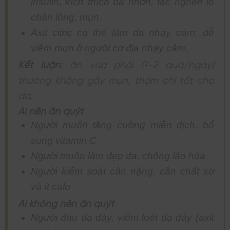
insulin, kích thích bã nhờn, tắc nghẽn lỗ
chân lông, mụn.
Axit citric có thể làm da nhạy cảm, dễ
viêm mụn ở người cơ địa nhạy cảm.
Kết luận:
ăn vừa phải (1-2 quả/ngày)
thường không gây mụn, thậm chí tốt cho
da.
Ai nên ăn quýt
Người muốn tăng cường miễn dịch, bổ
sung vitamin C
Người muốn làm đẹp da, chống lão hóa
Người kiểm soát cân nặng, cần chất xơ
và ít calo
Ai không nên ăn quýt
Người đau dạ dày, viêm loét dạ dày (axit