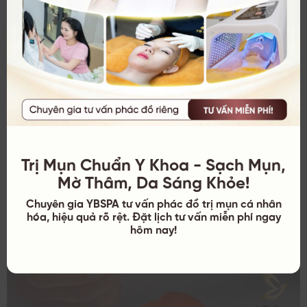
chất xơ và axit, nếu tiêu thụ quá nhiều có thể gây ra
các vấn đề tiêu hóa như đau dạ dày, khó tiêu, ợ chua
và tiêu chảy.
Ảnh hưởng tiêu cực đến thận:
Cơ thể chuyển hóa
vitamin C thành oxalate, một chất góp phần vào việc
hình thành sỏi thận. Nếu cơ thể không đào thải kịp
oxalate, nó sẽ tích tụ trong thận và gây ra vấn đề sỏi
thận.
Ai nên và không nên ăn quýt?
Trị Mụn Chuẩn Y Khoa - Sạch Mụn,
Mờ Thâm, Da Sáng Khỏe!
Chuyên gia YBSPA tư vấn phác đồ trị mụn cá nhân
hóa, hiệu quả rõ rệt. Đặt lịch tư vấn miễn phí ngay
hôm nay!