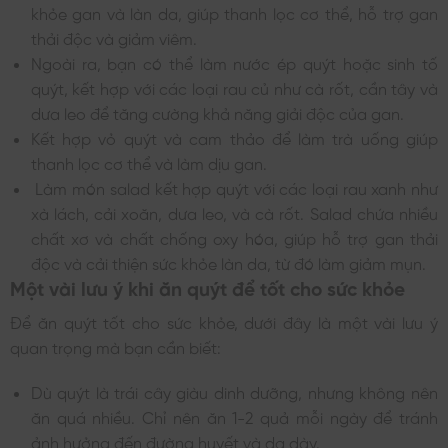
khỏe gan và làn da, giúp thanh lọc cơ thể, hỗ trợ gan
thải độc và giảm viêm.
Ngoài ra, bạn có thể làm nước ép quýt hoặc sinh tố
quýt, kết hợp với các loại rau củ như cà rốt, cần tây và
dưa leo để tăng cường khả năng giải độc của gan.
Kết hợp vỏ quýt và cam thảo để làm trà uống giúp
thanh lọc cơ thể và làm dịu gan.
Làm món salad kết hợp quýt với các loại rau xanh như
xà lách, cải xoăn, dưa leo, và cà rốt. Salad chứa nhiều
chất xơ và chất chống oxy hóa, giúp hỗ trợ gan thải
độc và cải thiện sức khỏe làn da, từ đó làm giảm mụn.
Một vài lưu ý khi ăn quýt để tốt cho sức khỏe
Để ăn quýt tốt cho sức khỏe, dưới đây là một vài lưu ý
quan trọng mà bạn cần biết:
Dù quýt là trái cây giàu dinh dưỡng, nhưng không nên
ăn quá nhiều. Chỉ nên ăn 1-2 quả mỗi ngày để tránh
ảnh hưởng đến đường huyết và dạ dày.