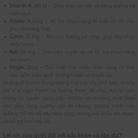
Vitamin A:
681 IU – Giúp bảo vệ mắt và tăng cường hệ
miễn dịch.
Folate:
16 mcg – Hỗ trợ chức năng tế bào và tốt cho
phụ nữ mang thai.
Canxi:
37 mg – Tốt cho xương và răng, giúp duy trì sự
chắc khỏe.
Kali:
166 mg – Điều hòa huyết áp và hỗ trợ chức năng
tim mạch.
Magie:
12mg – Cần thiết cho nhiều chức năng cơ thể,
bao gồm kiểm soát đường huyết và huyết áp.
Quả quýt là một trong những loại trái cây phổ biến, không
chỉ vì vị ngọt thanh và hương thơm dễ chịu, mà nó còn
mang lại nguồn cung cấp vitamin và khoáng chất thiết
yếu giúp tăng cường sức đề kháng, phòng tránh tiểu
đường, hỗ trợ hệ tiêu hóa, tăng cường sức khỏe tim mạch
và hỗ trợ làm đẹp da.
Lợi ích của quýt đối với sức khỏe và làn da?