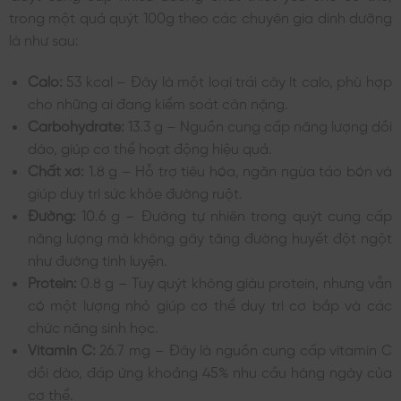
trong một quả quýt 100g theo các chuyên gia dinh dưỡng
là như sau:
Calo:
53 kcal – Đây là một loại trái cây ít calo, phù hợp
cho những ai đang kiểm soát cân nặng.
Carbohydrate:
13.3 g – Nguồn cung cấp năng lượng dồi
dào, giúp cơ thể hoạt động hiệu quả.
Chất xơ:
1.8 g – Hỗ trợ tiêu hóa, ngăn ngừa táo bón và
giúp duy trì sức khỏe đường ruột.
Đường:
10.6 g – Đường tự nhiên trong quýt cung cấp
năng lượng mà không gây tăng đường huyết đột ngột
như đường tinh luyện.
Protein:
0.8 g – Tuy quýt không giàu protein, nhưng vẫn
có một lượng nhỏ giúp cơ thể duy trì cơ bắp và các
chức năng sinh học.
Vitamin C:
26.7 mg – Đây là nguồn cung cấp vitamin C
dồi dào, đáp ứng khoảng 45% nhu cầu hàng ngày của
cơ thể.