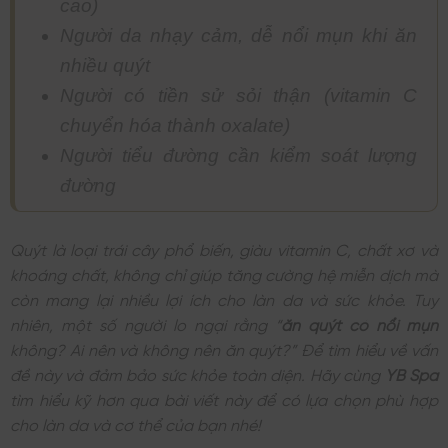
cao)
Người da nhạy cảm, dễ nổi mụn khi ăn
nhiều quýt
Người có tiền sử sỏi thận (vitamin C
chuyển hóa thành oxalate)
Người tiểu đường cần kiểm soát lượng
đường
Quýt là loại trái cây phổ biến, giàu vitamin C, chất xơ và
khoáng chất, không chỉ giúp tăng cường hệ miễn dịch mà
còn mang lại nhiều lợi ích cho làn da và sức khỏe. Tuy
nhiên, một số người lo ngại rằng “
ăn quýt có nổi mụn
không? Ai nên và không nên ăn quýt?” Để tìm hiểu về vấn
đề này và đảm bảo sức khỏe toàn diện. Hãy cùng
YB Spa
tìm hiểu kỹ hơn qua bài viết này để có lựa chọn phù hợp
cho làn da và cơ thể của bạn nhé!