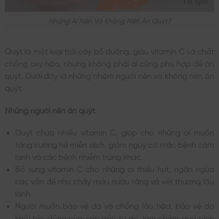
Những Ai Nên Và Không Nên Ăn Quýt?
Quýt là một loại trái cây bổ dưỡng, giàu vitamin C và chất
chống oxy hóa, nhưng không phải ai cũng phù hợp để ăn
quýt. Dưới đây là những nhóm người nên và không nên ăn
quýt:
Những người nên ăn quýt:
Quýt chứa nhiều vitamin C, giúp cho những ai muốn
tăng cường hệ miễn dịch, giảm nguy cơ mắc bệnh cảm
lạnh và các bệnh nhiễm trùng khác.
Bổ sung vitamin C cho những ai thiếu hụt, ngăn ngừa
các vấn đề như chảy máu nướu răng và vết thương lâu
lành.
Người muốn bảo vệ da và chống lão hóa, bảo vệ da
khỏi tác động của các gốc tự do, làm chậm quá trình