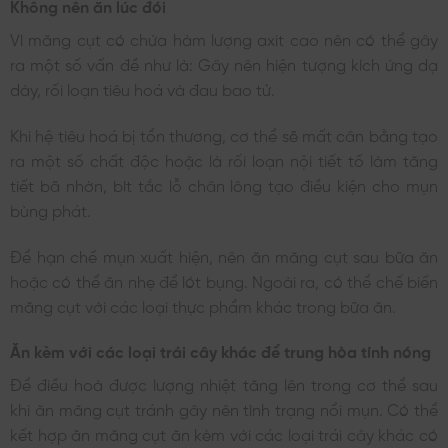
Không nên ăn lúc đói
Vì măng cụt có chứa hàm lượng axit cao nên có thể gây
ra một số vấn đề như là: Gây nên hiện tượng kích ứng dạ
dày, rối loạn tiêu hoá và đau bao tử.
Khi hệ tiêu hoá bị tổn thương, cơ thể sẽ mất cân bằng tạo
ra một số chất độc hoặc là rối loạn nội tiết tố làm tăng
tiết bã nhờn, bít tắc lỗ chân lông tạo điều kiện cho mụn
bùng phát.
Để hạn chế mụn xuất hiện, nên ăn măng cụt sau bữa ăn
hoặc có thể ăn nhẹ để lót bụng. Ngoài ra, có thể chế biến
măng cụt với các loại thực phẩm khác trong bữa ăn.
Ăn kèm với các loại trái cây khác để trung hòa tính nóng
Để điều hoà được lượng nhiệt tăng lên trong cơ thể sau
khi ăn măng cụt tránh gây nên tình trạng nổi mụn. Có thể
kết hợp ăn măng cụt ăn kèm với các loại trái cây khác có