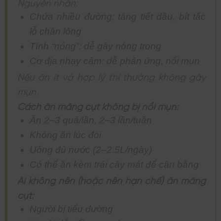
Nguyên nhân:
Chứa nhiều đường: tăng tiết dầu, bít tắc
lỗ chân lông
Tính “nóng”: dễ gây nóng trong
Cơ địa nhạy cảm: dễ phản ứng, nổi mụn
Nếu ăn ít và hợp lý thì thường không gây
mụn.
Cách ăn măng cụt không bị nổi mụn:
Ăn 2–3 quả/lần, 2–3 lần/tuần
Không ăn lúc đói
Uống đủ nước (2–2.5L/ngày)
Có thể ăn kèm trái cây mát để cân bằng
Ai không nên (hoặc nên hạn chế) ăn măng
cụt:
Người bị tiểu đường