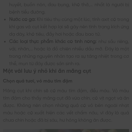
huyết, buồn nôn, đau bụng, khó thở,… nhất là người bị
bệnh tiểu đường.
Nước có ga:
Khi tiêu thụ cùng một lúc, tính axit có trong
khí gas và cụt kết hợp lại sẽ gây nên tình trạng kích ứng
dạ dày, khó tiêu, đầy hơi hoặc đau bao tử.
Các loại thực phẩm khác có tính nóng:
như sầu riêng,
vải, nhãn,… hoặc là đồ chiên nhiều dầu mỡ. Đây là một
trong những nguyên nhân tạo ra sự tăng nhiệt trong cơ
thể, mụn từ đây được sản sinh ra.
Một vài lưu ý nhỏ khi ăn măng cụt
Chọn quả tươi, vỏ màu tím đậm
Măng cụt khi chín sẽ có màu tím đậm, đều màu. Vỏ màu
tím đậm cho thấy măng cụt đã vừa chín, có vịt ngọt và ăn
được. Không nên chọn những quả có vỏ bên ngoài nhạt
màu hoặc có xuất hiện các vết chấm nâu, vì đây là quả
chưa chín hoặc đã bị sâu, hư hỏng không ăn được.