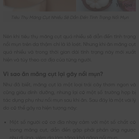
Tiêu Thụ Măng Cụt Nhiều Sẽ Dẫn Đến Tình Trạng Nổi Mụn
Nên khi tiêu thụ măng cụt quá nhiều sẽ dẫn đến tình trạng
nổi mụn trên da thậm chí là lở loét. Nhưng khi ăn măng cụt
quá nhiều và trong thời gian dài tình trạng này mới xuất
hiện và tùy theo cơ địa của từng người.
Vì sao ăn măng cụt lại gây nổi mụn?
Như đã biết, măng cụt là một loại trái cây thơm ngon và
cũng giàu dinh dưỡng, nhưng lại có một số trường hợp bị
tác dụng phụ như nổi mụn sau khi ăn. Sau đây là một vài lý
do có thể gây ra hiện tượng này:
Một số người có cơ địa nhạy cảm với một số chất có
trong măng cụt, dẫn đến gặp phải phản ứng ngược
như dị ứng, viêm da làm tăng khả năng nổi mụn.