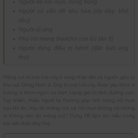
Người dễ nổi mụn, nóng trong
Người có vấn đề tiêu hóa (dạ dày, khó
tiêu)
Người dị ứng
Phụ nữ mang thai/cho con bú (ăn ít)
Người đang điều trị bệnh (đặc biệt ung
thư)
Măng cụt là loại trái cây ở vùng nhiệt đới có nguồn gốc từ
khu vực Đông Nam Á. Đây là loại trái cây được yêu thích vì
hương vị thơm ngon và hàm lượng giá trị dinh dưỡng cao.
Tuy nhiên, nhiều người lại thường gặp tình trạng nổi mụn
sau khi ăn. Vậy ăn măng cụt có nổi mụn không và những
ai không nên ăn măng cụt? Cùng YB Spa tìm hiểu trong
bài viết dưới đây nhé.