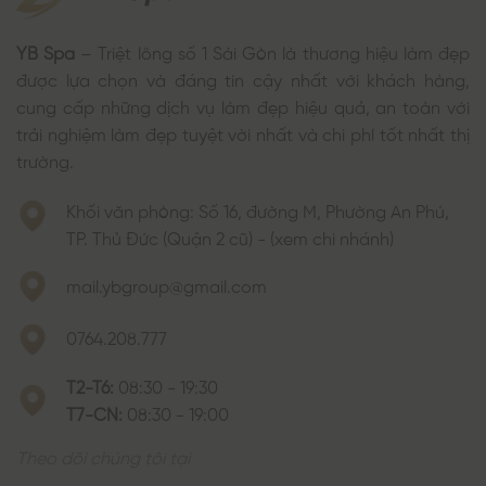
YB Spa
– Triệt lông số 1 Sài Gòn là thương hiệu làm đẹp
được lựa chọn và đáng tin cậy nhất với khách hàng,
cung cấp những dịch vụ làm đẹp hiệu quả, an toàn với
trải nghiệm làm đẹp tuyệt vời nhất và chi phí tốt nhất thị
trường.
Khối văn phòng: Số 16, đường M, Phường An Phú,
TP. Thủ Đức (Quận 2 cũ) - (xem chi nhánh)
mail.ybgroup@gmail.com
0764.208.777
T2-T6:
08:30 - 19:30
T7-CN:
08:30 - 19:00
Theo dõi chúng tôi tại