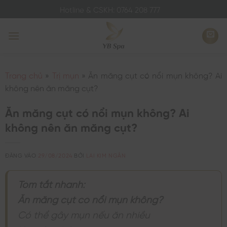
Bỏ
Hotline & CSKH: 0764 208 777
qua
nội
dung
Trang chủ
»
Trị mụn
»
Ăn măng cụt có nổi mụn không? Ai
không nên ăn măng cụt?
Ăn măng cụt có nổi mụn không? Ai
không nên ăn măng cụt?
ĐĂNG VÀO
29/08/2024
BỞI
LAI KIM NGÂN
Tóm tắt nhanh:
Ăn măng cụt có nổi mụn không?
Có thể gây mụn nếu ăn nhiều