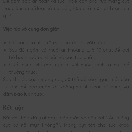
Để đảm bảo an toàn và sức khỏe, cần phải rửa măng cụt
trước khi ăn để loại bỏ bụi bẩn, hóa chất còn dính lại trên
quả.
Việc rửa vô cùng đơn giản:
Chỉ cần chà nhẹ trên vỏ quả khi rửa với nước.
Sau đó, ngâm với muối ăn khoảng từ 5-10 phút để loại
bỏ hoàn toàn vi khuẩn và các tạp chất.
Cuối cùng chỉ cần rửa lại với nước sạch là có thể
thưởng thức.
Sau khi rửa sạch măng cụt, có thể để vào ngăn mát của
tủ lạnh để bảo quản khi không có nhu cầu sử dụng và
đảm bảo luôn tươi.
Kết luận
Bài viết trên đã giải đáp thắc mắc về câu hỏi “ Ăn măng
cụt có nổi mụn không?”. Măng cụt tốt cho sức khoẻ
nhưng lại có một số tác dụng phụ nếu không biết ăn đúng