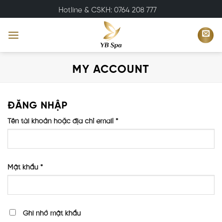
Bỏ
Hotline & CSKH: 0764 208 777
qua
nội
dung
MY ACCOUNT
ĐĂNG NHẬP
Bắt
Tên tài khoản hoặc địa chỉ email
*
buộc
Bắt
Mật khẩu
*
buộc
Ghi nhớ mật khẩu