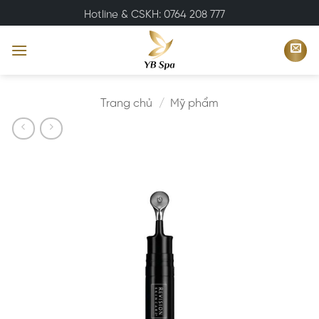
Bỏ
Hotline & CSKH: 0764 208 777
qua
nội
dung
Trang chủ
/
Mỹ phẩm