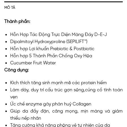
MÔ TẢ
Thành phần:
Hỗn Hợp Tác Động Trực Diện Màng Đáy D-E-J
Dipalmitoyl Hydroxyproline (SEPILIFT™)
Hỗn hợp Lợi khuẩn Prebiotic & Postbiotic
Hỗn hợp 5 Thành Phần Chống Oxy Hóa
Cucumber Fruit Water
Công dụng:
Kích thích tăng sinh mạnh mẽ các protein hiếm
Làm dày, duy trì cấu trúc gợn sóng,củng cố tính toàn
vẹn
Ức chế enzyme gây phân huỷ Collagen
Giúp da đầy đặn, căng mọng, mịn màng và giảm
thiểu nếp nhăn
Tăng cường khả năng phòng vệ tự nhiên của da