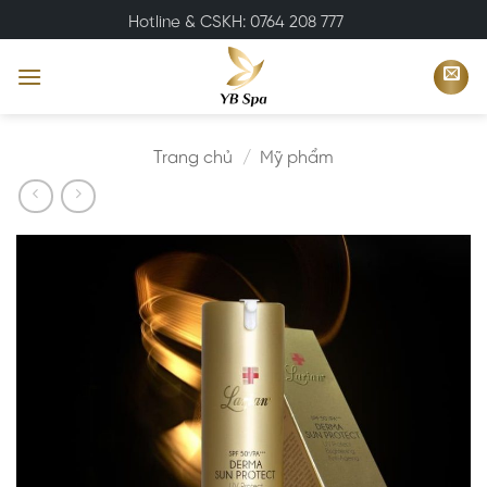
Bỏ
Hotline & CSKH: 0764 208 777
qua
nội
dung
Trang chủ
/
Mỹ phẩm