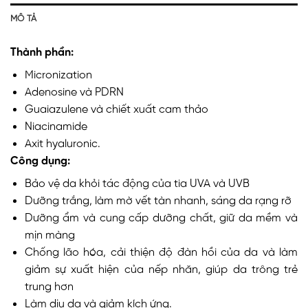
MÔ TẢ
Thành phần:
Micronization
Adenosine và PDRN
Guaiazulene và chiết xuất cam thảo
Niacinamide
Axit hyaluronic.
Công dụng:
Bảo vệ da khỏi tác động của tia UVA và UVB
Dưỡng trắng, làm mờ vết tàn nhanh, sáng da rạng rỡ
Dưỡng ẩm và cung cấp dưỡng chất,
giữ da mềm và
mịn màng
Chống lão hóa, cải thiện độ đàn hồi của da và làm
giảm sự xuất hiện của nếp nhăn, giúp da trông trẻ
trung hơn
Làm dịu da và giảm kích ứng.