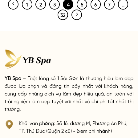
1
2
3
4
5
6
7
…
32
YB Spa
– Triệt lông số 1 Sài Gòn là thương hiệu làm đẹp
được lựa chọn và đáng tin cậy nhất với khách hàng,
cung cấp những dịch vụ làm đẹp hiệu quả, an toàn với
trải nghiệm làm đẹp tuyệt vời nhất và chi phí tốt nhất thị
trường.
Khối văn phòng: Số 16, đường M, Phường An Phú,
TP. Thủ Đức (Quận 2 cũ) - (xem chi nhánh)