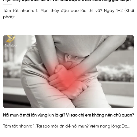
Tóm tắt nhanh: 1. Mụn thủy đậu bao lâu thì vỡ? Ngày 1–2 (Khởi
phát):...
Nổi mụn ở môi lớn vùng kín là gì? Vì sao chị em không nên chủ quan?
Tóm tắt nhanh: 1. Tại sao môi lớn dễ nổi mụn? Viêm nang lông: Do...