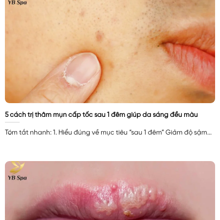
5 cách trị thâm mụn cấp tốc sau 1 đêm giúp da sáng đều màu
Tóm tắt nhanh: 1. Hiểu đúng về mục tiêu “sau 1 đêm” Giảm độ sậm...